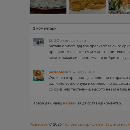
2 коментари
LUDO
5 сеп 2012 @ 07:35
батали оризот, дај тоа преливот за си го сркам 
преливот ми е ептен м м м м ....не ми текнало
веќе го замислив ненормално добриот вкус :
pestopasta
5 сеп 2012 @ 09:21
Одличен е преливот, јас редовно го правам 
одлично се вклопува и со месо, но јас секо
со ориз или тестенини, месото не ми е баш н
Треба да бидеш
најавен
за да оставиш коментар.
Moirecepti
© 2026 |
Услови за користење
|
Заштита на л