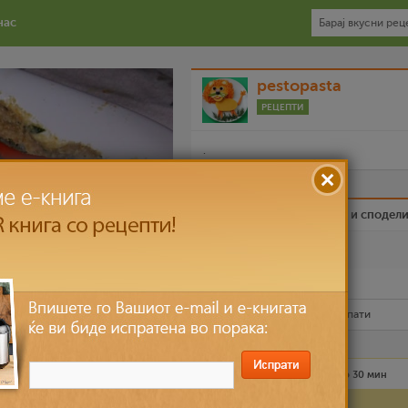
нас
pestopasta
РЕЦЕПТИ
.
Биди вистински пријател и сподел
Омилен
Испечати го рецептот
Рецептот е прочитан
5,956
пати
Лесно
4 лица
до 30 мин
Состојки