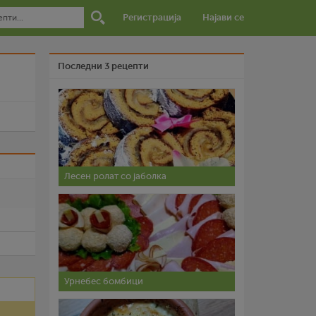
Регистрација
Најави се
Последни 3 рецепти
и
Лесен ролат со јаболка
Урнебес бомбици