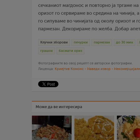
сечканиот магдонос и повторно ја тргаме на
оризот го сервираме во средина на чинија, 
го сипуваме во чинијата од околу оризот и 
пармезан. Декорираме по желба. Добар апет
Клучни зборови
печурки
пармезан
до 30 мин
грашок
басмати ориз
Фотографиите во овој рецепт се авторски фотографии.
Лиценца:
Криејтив Комонс - Наведи извор - Некомерцијалн
Може да ве интересира