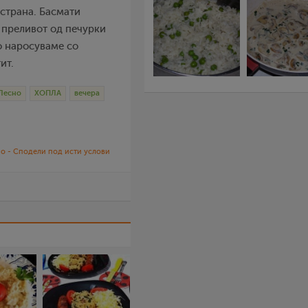
 страна. Басмати
а преливот од печурки
го наросуваме со
ит.
Лесно
ХОПЛА
вечера
о - Сподели под исти услови