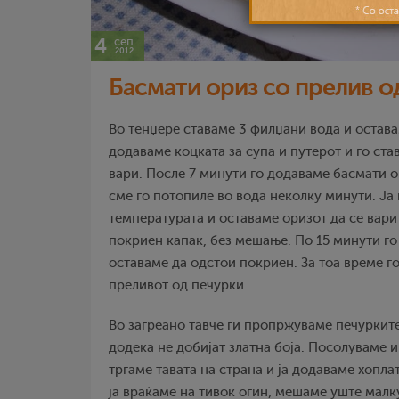
4
сеп
2012
Басмати ориз со прелив о
Во тенџере ставаме 3 филџани вода и остава
додаваме коцката за супа и путерот и го ста
вари. После 7 минути го додаваме басмати о
сме го потопиле во вода неколку минути. Ја
температурата и оставаме оризот да се вари
покриен капак, без мешање. По 15 минути го 
оставаме да одстои покриен. За тоа време г
преливот од печурки.
Во загреано тавче ги пропржуваме печурките
додека не добијат златна боја. Посолуваме 
тргаме тавата на страна и ја додаваме хопл
ја враќаме на тивок огин, мешаме уште малк