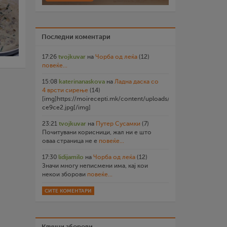
Последни коментари
17:26
tvojkuvar
на
Чорба од леќа
(12)
повеќе...
15:08
katerinanaskova
на
Ладна даска со
4 врсти сирење
(14)
[img]https://moirecepti.mk/content/uploads/2026/07/20260719
ce9ce2.jpg[/img]
23:21
tvojkuvar
на
Путер Сусамки
(7)
Почитувани корисници, жал ни е што
оваа страница не е
повеќе...
17:30
lidijamilo
на
Чорба од леќа
(12)
Значи многу неписмени има, кај кои
некои зборови
повеќе...
СИТЕ КОМЕНТАРИ
Клучни зборови