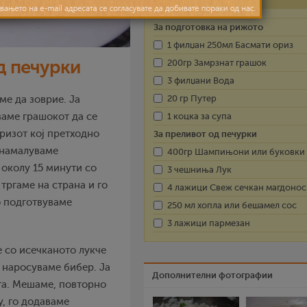
За подготовка на рижото
1 филџан 250мл Басмати ориз
д печурки
200гр Замрзнат грашок
3 филџани Вода
20 гр Путер
ме да зоврие. Ја
1 коцка за супа
ваме грашокот да се
ризот кој претходно
За преливот од печурки
 намалуваме
400гр Шампињони или буковки
 околу 15 минути со
3 чешниња Лук
тргаме на страна и го
4 лажици Свеж сечкан магдонос
о подготвуваме
250 мл хопла или бешамел сос
3 лажици пармезан
 со исечканото лукче
и наросуваме бибер. Ја
Дополнителни фотографии
ата. Мешаме, повторно
у, го додаваме