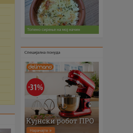
Топено сирење на мој начин
Специјална понуда