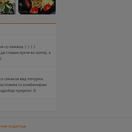
со лажица :) :) :) :)
 да ставам лукче во хопла, а
)
со секаков вид печурки,
гаш повеќе го комбинирам
ајдобар пријател :D
ични податоци