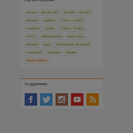
лесно
до 30 мин
30 мин – 60 мин
десерт
средно
1 час – 2 часа
појадок
ручек
2 часа – 3 часа
тесто
моирецепти
над 3 часа
вечера
јајца
декорации од храна
чоколадо
брашно
ореви
Види повеќе
Се дружиме