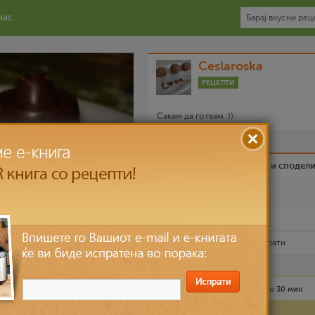
нас
Ceslaroska
РЕЦЕПТИ
Сакам да готвам :))
Биди вистински пријател и сподел
Омилен
Испечати го рецептот
Рецептот е прочитан
8,814
пати
Лесно
10 лица
до 30 мин
Состојки