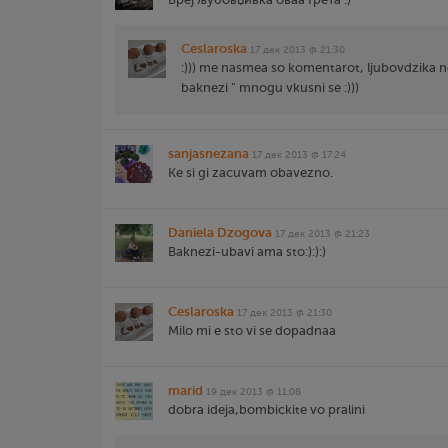
Ceslaroska
17 дек 2013 @ 21:30
:))) me nasmea so komentarot, ljubovdzika ne
baknezi " mnogu vkusni se :)))
sanjasnezana
17 дек 2013 @ 17:24
Ke si gi zacuvam obavezno.
Daniela Dzogova
17 дек 2013 @ 21:23
Baknezi-ubavi ama sto:):):)
Ceslaroska
17 дек 2013 @ 21:30
Milo mi e sto vi se dopadnaa
marid
19 дек 2013 @ 11:08
dobra ideja,bombickite vo pralini