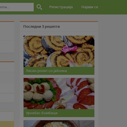
Регистрација
Најави се
Последни 3 рецепти
и
Лесен ролат со јаболка
Урнебес бомбици