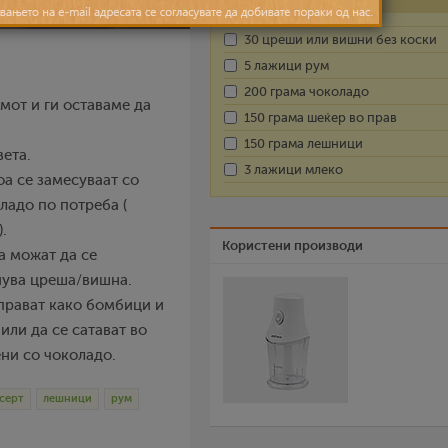
30 цреши или вишни без коски
5 лажици рум
200 грама чоколадо
мот и ги оставаме да
150 грама шеќер во прав
150 грама лешници
вета.
3 лажици млеко
оа се замесуваат со
ладо по потреба (
.
Користени производи
да можат да се
нува цреша/вишна.
аправат како бомбици и
или да се сатават во
ни со чоколадо.
серт
лешници
рум