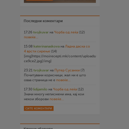
Последни коментари
17:26
tvojkuvar
на
Чорба од леќа
(12)
повеќе...
15:08
katerinanaskova
на
Ладна даска со
4 врсти сирење
(14)
[img]https://moirecepti.mk/content/uploads/2026/07/20260719
ce9ce2.jpg[/img]
23:21
tvojkuvar
на
Путер Сусамки
(7)
Почитувани корисници, жал ни е што
оваа страница не е
повеќе...
17:30
lidijamilo
на
Чорба од леќа
(12)
Значи многу неписмени има, кај кои
некои зборови
повеќе...
СИТЕ КОМЕНТАРИ
Клучни зборови