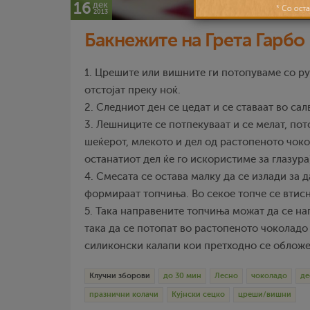
16
дек
2013
Бакнежите на Грета Гарбо
1. Црешите или вишните ги потопуваме со ру
отстојат преку ноќ.
2. Следниот ден се цедат и се ставаат во сал
3. Лешниците се потпекуваат и се мелат, пот
шеќерот, млекото и дел од растопеното чоко
останатиот дел ќе го искористиме за глазура)
4. Смесата се остава малку да се излади за 
формираат топчиња. Во секое топче се втис
5. Така направените топчиња можат да се н
така да се потопат во растопеното чоколадо 
силиконски калапи кои претходно се обложе
Клучни зборови
до 30 мин
Лесно
чоколадо
де
празнични колачи
Кујнски сецко
цреши/вишни