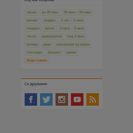
лесно
до 30 мин
30 мин – 60 мин
десерт
средно
1 час – 2 часа
појадок
ручек
2 часа – 3 часа
тесто
моирецепти
над 3 часа
вечера
јајца
декорации од храна
чоколадо
брашно
ореви
Види повеќе
Се дружиме