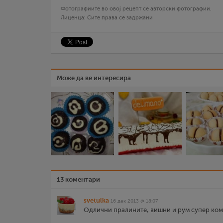
Фотографиите во овој рецепт се авторски фотографии.
Лиценца: Сите права се задржани
Може да ве интересира
13 коментари
svetulka
16 дек 2013 @ 18:07
Одлични пралините, вишни и рум супер комб