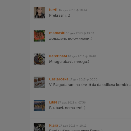
beti1
16 дек 2013 @ 18:34
Prekrasni.. :)
mamasiti
16 дек 2013 @ 19:03
додадено во омилени :)
KaterinaM
16 дек 2013 @ 19:40
Mnogu ubavi, mnogu:)
Ceslaroska
17 дек 2013 @ 00:50
Vi Blagodaram na site :)) da da odlicna kombinaci
LiliN
17 дек 2013 @ 07:56
E, ubavi, nema sto! :)
Klara
17 дек 2013 @ 10:12
Бреј љубовџивка оваа Грета :)