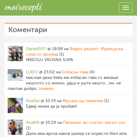
Коментари
Daniel007
@ 18:08 на
Видео рецепт: Француска
супа со кромид
(1)
MNOGU VKUSNA SUPA
LUDO
@ 23:02 на
Елбасан тава
(4)
мислам дека баба ми елбасан тава го викаше
нештото со млеко, јајца и уште нешто....хм. не
памтам добро.
повеќе...
AnaDzi
@ 10:19 на
Мусака од тиквички
(1)
Едвај чекам да ја пробам!
AnaKN
@ 10:29 на
Пилешко во слатко-кисел сос
(1)
Дали има врска каков шеќер се користи (бел или