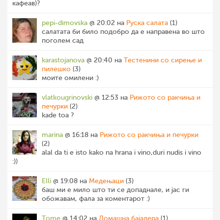
кафеав)?
pepi-dimovska
@ 20:02 на
Руска салата
(1)
салатата би било подобро да е направена во што
поголем сад
karastojanova
@ 20:40 на
Тестенини со сирење и
пилешко
(3)
моите омилени :)
vlatkougrinovski
@ 12:53 на
Рижото со ракчиња и
печурки
(2)
kade toa ?
marina
@ 16:18 на
Рижото со ракчиња и печурки
(2)
alal da ti e isto kako na hrana i vino,duri nudis i vino
:))
Elli
@ 19:08 на
Медењаци
(3)
баш ми е мило што ти се допаднале, и јас ги
обожавам, фала за коментарот :)
Tome
@ 14:02 на
Домашна бајадера
(1)