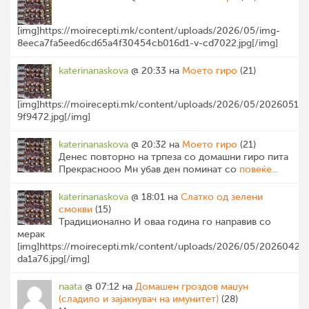
[img]https://moirecepti.mk/content/uploads/2026/05/img-
8eeca7fa5eed6cd65a4f30454cb016d1-v-cd7022.jpg[/img]
katerinanaskova
@ 20:33 на
Моето гиро
(21)
[img]https://moirecepti.mk/content/uploads/2026/05/20260517
9f9472.jpg[/img]
katerinanaskova
@ 20:32 на
Моето гиро
(21)
Денес повторно на трпеза со домашни гиро пита
Прекраснооо Мн убав ден поминат со
повеќе...
katerinanaskova
@ 18:01 на
Слатко од зелени
смокви
(15)
Традиционално И оваа година го направив со
мерак
[img]https://moirecepti.mk/content/uploads/2026/05/20260429
da1a76.jpg[/img]
naata
@ 07:12 на
Домашен гроздов маџун
(сладило и зајакнувач на имунитет)
(28)