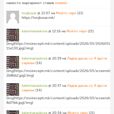
наместо маргаринот ставив
повеќе...
tvojkuvar
@ 21:07 на
Моето гиро
(21)
https://tvojkuvar.mk/
katerinanaskova
@ 12:16 на
Моето гиро
(21)
[img]https://moirecepti.mk/content/uploads/2026/05/20260517
11e130.jpg[/img]
katerinanaskova
@ 20:39 на
Ладна даска со 4 врсти
сирење
(14)
[img]https://moirecepti.mk/content/uploads/2026/05/screensh
2b8bb2.jpg[/img]
katerinanaskova
@ 20:37 на
Ладна даска со 4 врсти
сирење
(14)
[img]https://moirecepti.mk/content/uploads/2026/05/screensh
8d7fbb.jpg[/img]
katerinanaskova
@ 20:34 на
Моето гиро
(21)