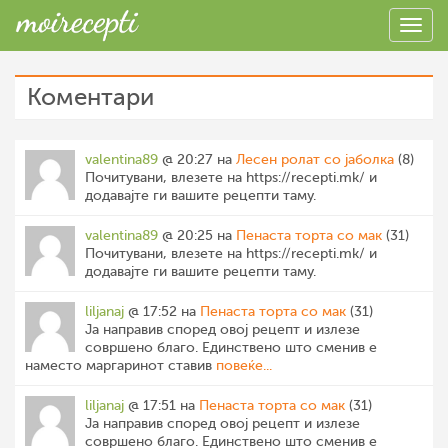
Коментари
valentina89
@ 20:27 на
Лесен ролат со јаболка
(8)
Почитувани, влезете на https://recepti.mk/ и
додавајте ги вашите рецепти таму.
valentina89
@ 20:25 на
Пенаста торта со мак
(31)
Почитувани, влезете на https://recepti.mk/ и
додавајте ги вашите рецепти таму.
liljanaj
@ 17:52 на
Пенаста торта со мак
(31)
Ја направив според овој рецепт и излезе
совршено благо. Единствено што сменив е
наместо маргаринот ставив
повеќе...
liljanaj
@ 17:51 на
Пенаста торта со мак
(31)
Ја направив според овој рецепт и излезе
совршено благо. Единствено што сменив е