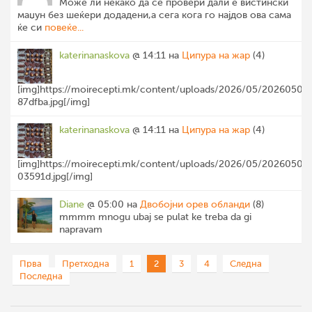
Може ли некако да се провери дали е вистински
маџун без шеќери додадени,а сега кога го најдов ова сама
ќе си
повеќе...
katerinanaskova
@ 14:11 на
Ципура на жар
(4)
[img]https://moirecepti.mk/content/uploads/2026/05/20260501
87dfba.jpg[/img]
katerinanaskova
@ 14:11 на
Ципура на жар
(4)
[img]https://moirecepti.mk/content/uploads/2026/05/20260501
03591d.jpg[/img]
Diane
@ 05:00 на
Двобојни орев обланди
(8)
mmmm mnogu ubaj se pulat ke treba da gi
napravam
Прва
Претходна
1
2
3
4
Следна
Последна