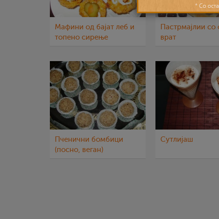
Мафини од бајат леб и
Пастрмајлии со
топено сирење
врат
Пченични бомбици
Сутлијаш
(посно, веган)