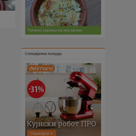
Топено сирење на мој начин
Специјална понуда