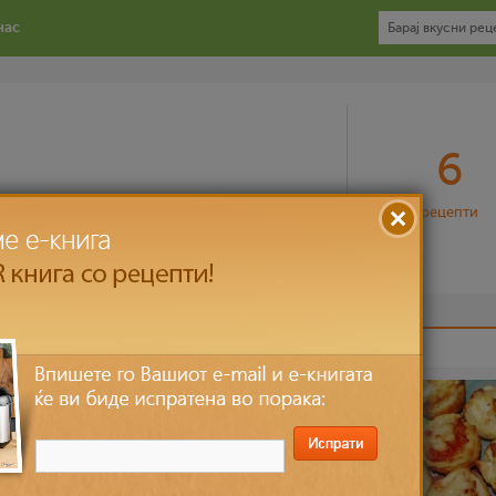
нас
6
рецепти