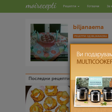
Рецепти
Готвачи
За 
biljanaema
РЕЦЕПТИ ОД BILJANAEMA
Последни рецепти