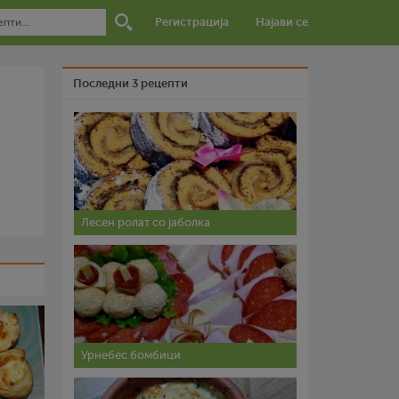
Регистрација
Најави се
Последни 3 рецепти
Лесен ролат со јаболка
Урнебес бомбици