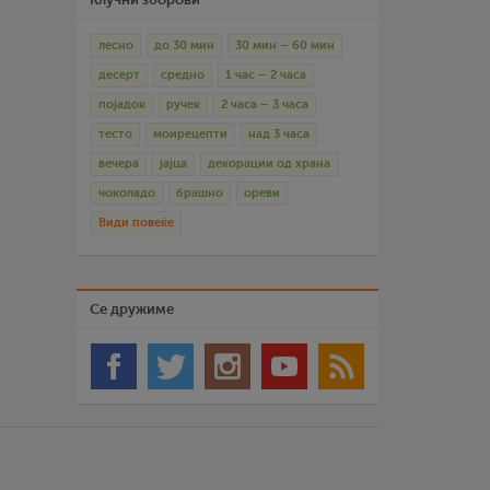
лесно
до 30 мин
30 мин – 60 мин
десерт
средно
1 час – 2 часа
појадок
ручек
2 часа – 3 часа
тесто
моирецепти
над 3 часа
вечера
јајца
декорации од храна
чоколадо
брашно
ореви
Види повеќе
Се дружиме