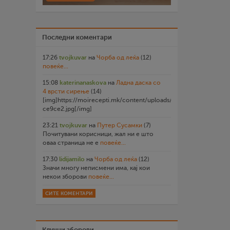
Последни коментари
17:26
tvojkuvar
на
Чорба од леќа
(12)
повеќе...
15:08
katerinanaskova
на
Ладна даска со
4 врсти сирење
(14)
[img]https://moirecepti.mk/content/uploads/2026/07/20260719
ce9ce2.jpg[/img]
23:21
tvojkuvar
на
Путер Сусамки
(7)
Почитувани корисници, жал ни е што
оваа страница не е
повеќе...
17:30
lidijamilo
на
Чорба од леќа
(12)
Значи многу неписмени има, кај кои
некои зборови
повеќе...
СИТЕ КОМЕНТАРИ
Клучни зборови