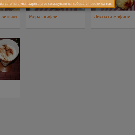
 свински
Мерак кифли
Лиснати мафини