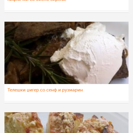
Daniela
31 јан 2016
Телешки џигер со сенф и рузмарин
Daniela
30 јан 2016