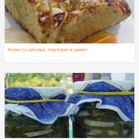
Колач со јаболка, портокал и цимет
Daniela
30 јан 2016