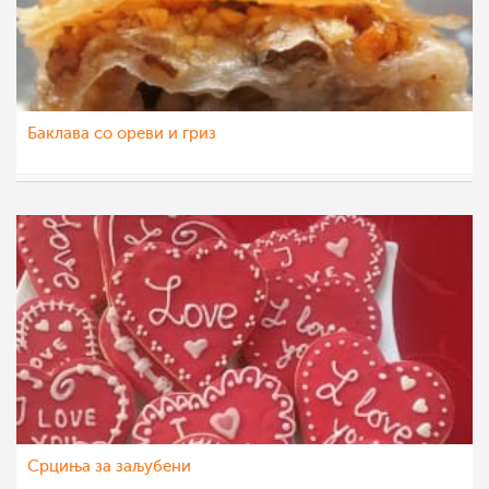
Баклава со ореви и гриз
Daniela
4 фев 2016
Срциња за заљубени