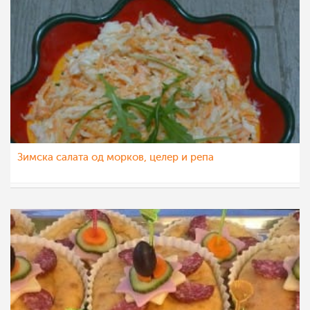
Зимска салата од морков, целер и репа
Daniela
9 фев 2016