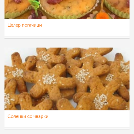
Целер погачици
Daniela
9 фев 2016
Соленки со чварки
Daniela
8 фев 2016