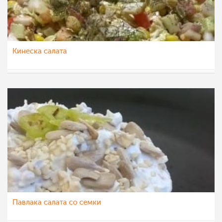
Кинеска салата
Daniela
6 фев 2016
Пaвлака салата со семки