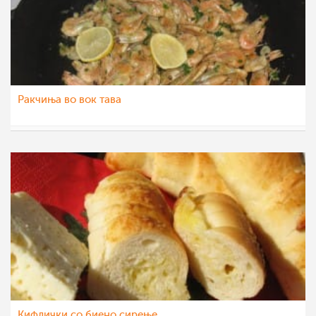
Ракчиња во вок тава
Daniela
31 јан 2016
Кифлички со биено сирење