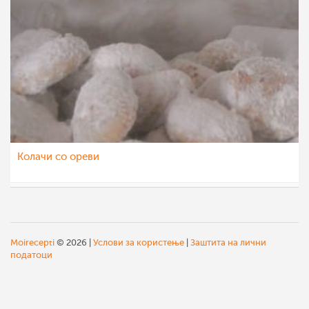
Колачи со ореви
diana
1 јул 2012
Moirecepti
© 2026 |
Услови за користење
|
Заштита на лични
податоци