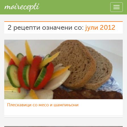
2 рецепти означени со:
јули 2012
Плескавици со месо и шампињони
Svetlanali
2 јул 2012