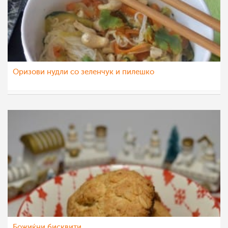
Оризови нудли со зеленчук и пилешко
KaterinaM
5 фев 2022
Божиќни бисквити