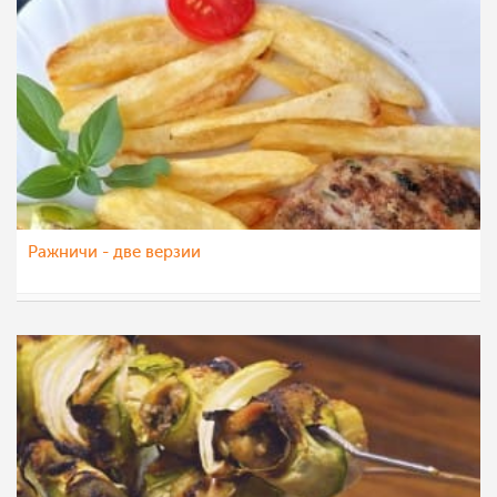
Ражничи - две верзии
katerinanaskova
6 окт 2020