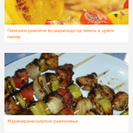
Пилешки ражничи во маринада од лимон и црвен
пипер
МоиРецепти
3 дек 2012
Маринирани шарени раженчиња