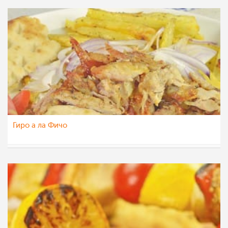
Гиро а ла Фичо
МоиРецепти
24 сеп 2014