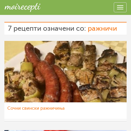
7 рецепти означени со:
ражничи
Сочни свински ражничиња
katerinanaskova
7 јун 2022