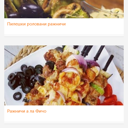
Пилешки роловани ражничи
МоиРецепти
17 авг 2015
Ражничи а ла Фичо
МоиРецепти
24 окт 2014