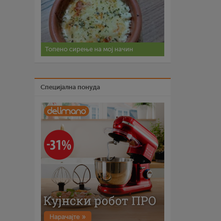
Топено сирење на мој начин
Специјална понуда