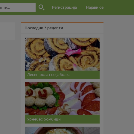
Регистрација
Најави се
Последни 3 рецепти
Лесен ролат со јаболка
Урнебес бомбици