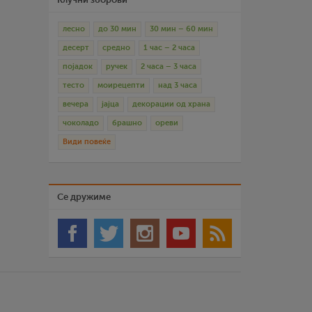
лесно
до 30 мин
30 мин – 60 мин
десерт
средно
1 час – 2 часа
појадок
ручек
2 часа – 3 часа
тесто
моирецепти
над 3 часа
вечера
јајца
декорации од храна
чоколадо
брашно
ореви
Види повеќе
Се дружиме