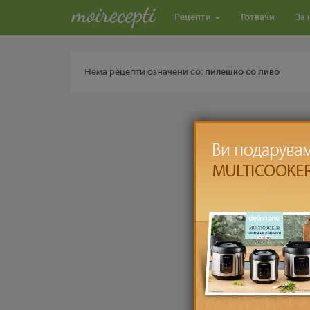
Рецепти
Готвачи
За 
Нема рецепти означени со:
пилешко со пиво