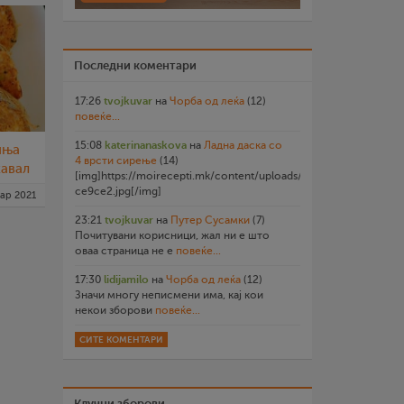
Последни коментари
17:26
tvojkuvar
на
Чорба од леќа
(12)
повеќе...
15:08
katerinanaskova
на
Ладна даска со
иња
4 врсти сирење
(14)
кавал
[img]https://moirecepti.mk/content/uploads/2026/07/20260719
ce9ce2.jpg[/img]
мар 2021
23:21
tvojkuvar
на
Путер Сусамки
(7)
Почитувани корисници, жал ни е што
оваа страница не е
повеќе...
17:30
lidijamilo
на
Чорба од леќа
(12)
Значи многу неписмени има, кај кои
некои зборови
повеќе...
СИТЕ КОМЕНТАРИ
Клучни зборови