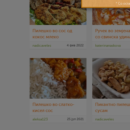
Пилешко во сос од
Ручек во земјена
кокос млеко
со свинска удин
пилешки стек
nadicaveles
4 фев 2022
katerinanaskova
Пилешко во слатко-
Пикантно пилеш
кисел сос
сусам
aleksa123
25 јул 2021
nadicaveles