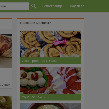
Регистрација
Најави се
Последни 3 рецепти
Лесен ролат со јаболка
фев 2022
Урнебес бомбици