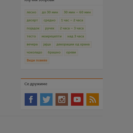
лесно
до 30 мин
30 мин – 60 мин
десерт
средно
1 час – 2 часа
појадок
ручек
2 часа – 3 часа
тесто
моирецепти
над 3 часа
вечера
јајца
декорации од храна
чоколадо
брашно
ореви
Види повеќе
Се дружиме