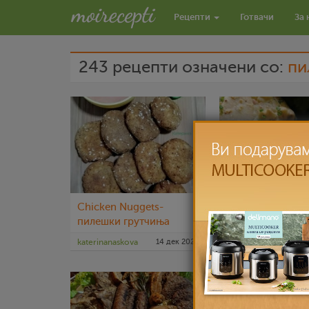
Рецепти
Готвачи
За 
243 рецепти означени со:
пи
Chicken Nuggets-
Пилешко месо в
пилешки грутчиња
прекрасен сос с
целозрнест сен
katerinanaskova
14 дек 2022
katerinanaskova
2