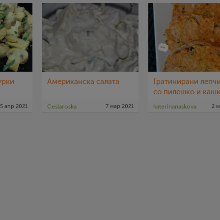
урки
Американска салата
Гратинирани лепч
со пилешко и каш
5 апр 2021
Ceslaroska
7 мар 2021
katerinanaskova
2 