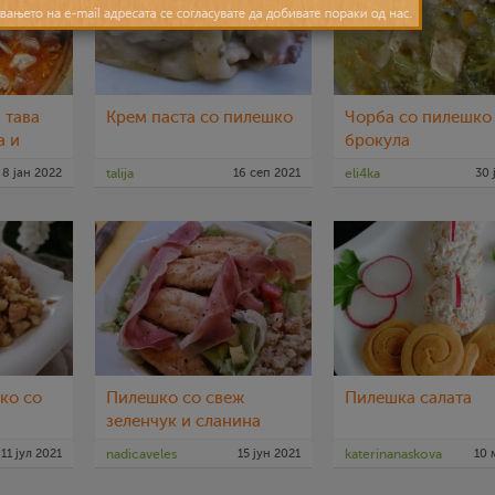
 тава
Крем паста со пилешко
Чорба со пилешко
а и
брокула
8 јан 2022
talija
16 сеп 2021
eli4ka
30 
ко со
Пилешко со свеж
Пилешка салата
зеленчук и сланина
11 јул 2021
nadicaveles
15 јун 2021
katerinanaskova
10 