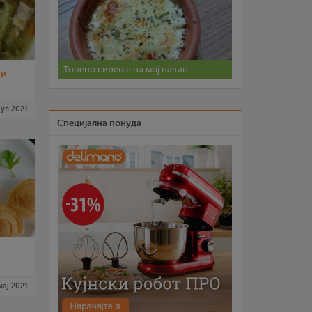
Топено сирење на мој начин
 и
јул 2021
Специјална понуда
мај 2021