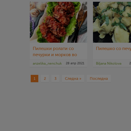
Пилешки ролати со
Пилешко со печ
печурки и морков во
доматен сос
anzelika_nenchuk
28 апр 2021
Biljana Nikolova
2
1
2
3
Следна »
Последна