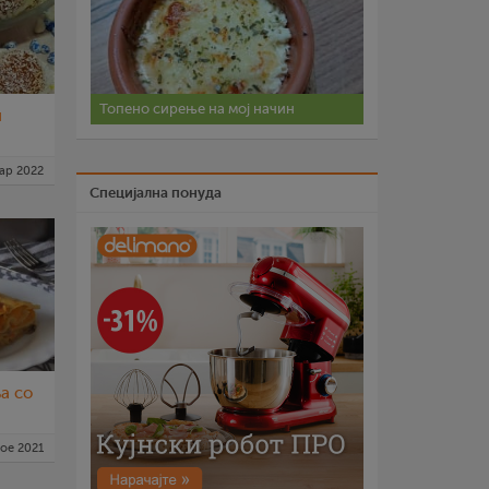
Топено сирење на мој начин
и
ар 2022
Специјална понуда
а со
ное 2021