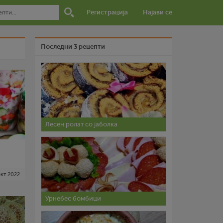
Регистрација
Најави се
Последни 3 рецепти
Лесен ролат со јаболка
окт 2022
Урнебес бомбици