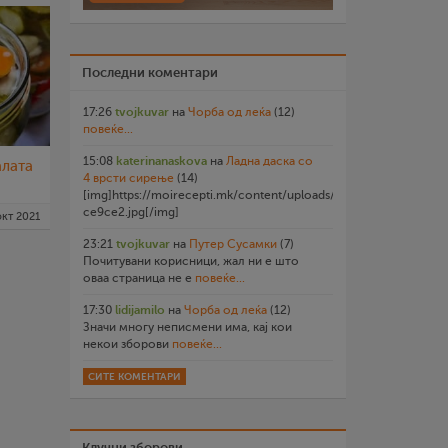
Последни коментари
17:26
tvojkuvar
на
Чорба од леќа
(12)
повеќе...
15:08
katerinanaskova
на
Ладна даска со
алата
4 врсти сирење
(14)
[img]https://moirecepti.mk/content/uploads/2026/07/20260719
ce9ce2.jpg[/img]
окт 2021
23:21
tvojkuvar
на
Путер Сусамки
(7)
Почитувани корисници, жал ни е што
оваа страница не е
повеќе...
17:30
lidijamilo
на
Чорба од леќа
(12)
Значи многу неписмени има, кај кои
некои зборови
повеќе...
СИТЕ КОМЕНТАРИ
Клучни зборови