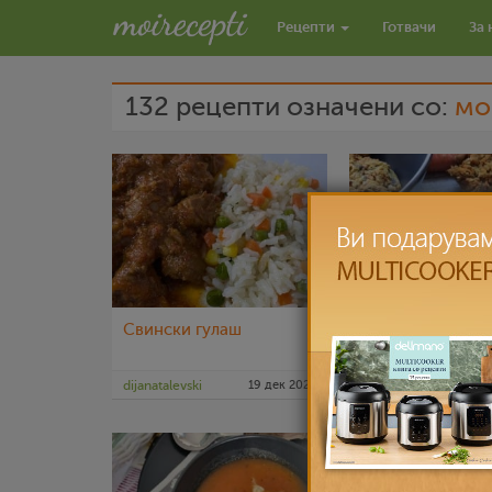
Рецепти
Готвачи
За 
132 рецепти означени со:
мо
Свински гулаш
Посни плескави
dijanatalevski
19 дек 2022
nadicaveles
3