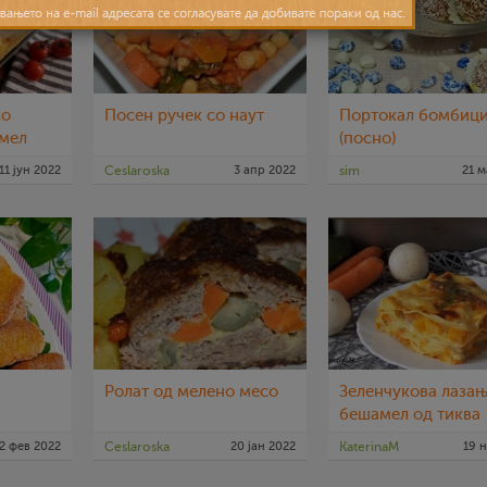
со
Посен ручек со наут
Портокал бомбиц
амел
(посно)
11 јун 2022
Ceslaroska
3 апр 2022
sim
21 м
Ролат од мелено месо
Зеленчукова лазањ
бешамел од тиква
2 фев 2022
Ceslaroska
20 јан 2022
KaterinaM
19 