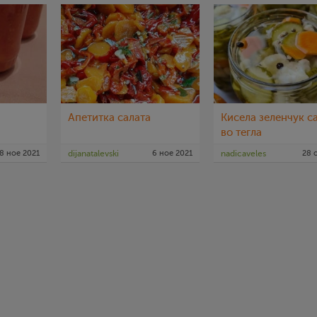
Апетитка салата
Кисела зеленчук с
во тегла
8 ное 2021
dijanatalevski
6 ное 2021
nadicaveles
28 