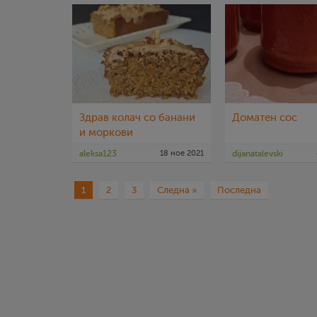
Здрав колач со банани
Доматен сос
и моркови
aleksa123
18 ное 2021
dijanatalevski
1
2
3
Следна »
Последна