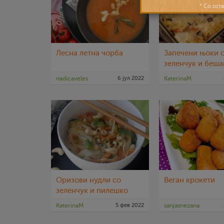
Лесна летна чорба
Запечени њоки 
зеленчук и беш
nadicaveles
6 јул 2022
KaterinaM
Оризови нудли со
Веган крокети
зеленчук и пилешко
KaterinaM
5 фев 2022
sanjasnezana