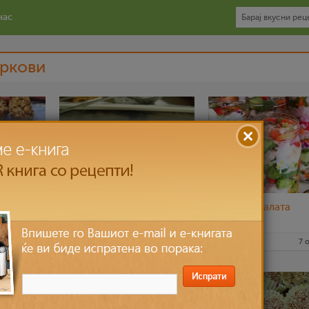
нас
ркови
чки
Сочен шарен кекс
Мешана салата
0 ное 2022
sim
20 ное 2022
Klara
7 