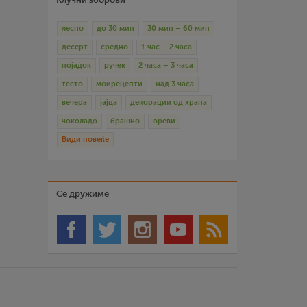
лесно
до 30 мин
30 мин – 60 мин
десерт
средно
1 час – 2 часа
појадок
ручек
2 часа – 3 часа
тесто
моирецепти
над 3 часа
вечера
јајца
декорации од храна
чоколадо
брашно
ореви
Види повеќе
Се дружиме