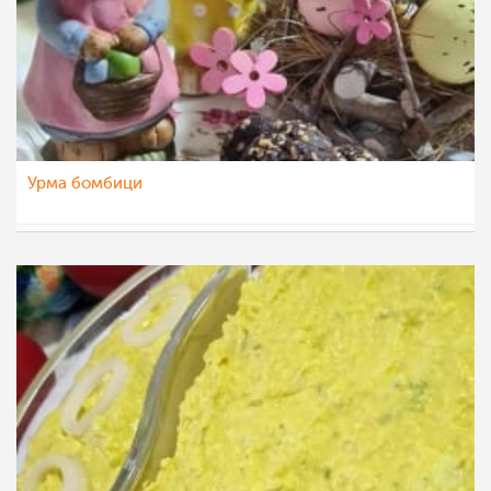
Урма бомбици
nadicaveles
27 апр 2022