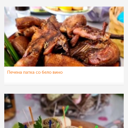
Печена патка со бело вино
nadicaveles
30 апр 2022