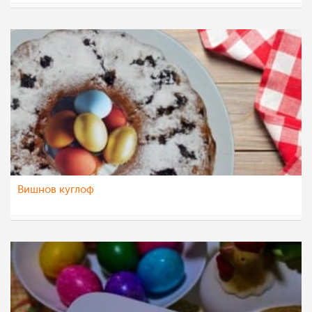
Klara
29 апр 2022
Вишнов куглоф
Гордана Аџиева-Михајловска
29 апр 2022