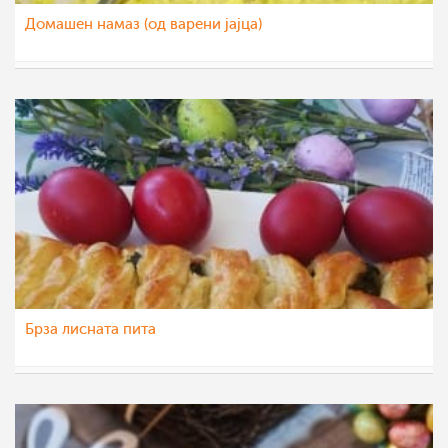
Домашен намаз (од варени јајца)
sim
26 апр 2022
Брза лисната пита
pavloska
26 апр 2022