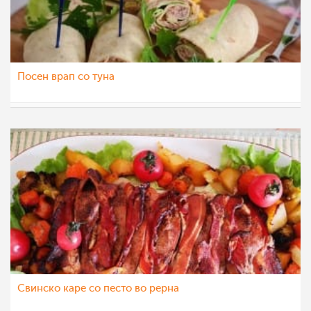
Посен врап со туна
nadicaveles
29 апр 2022
Свинско каре со песто во рерна