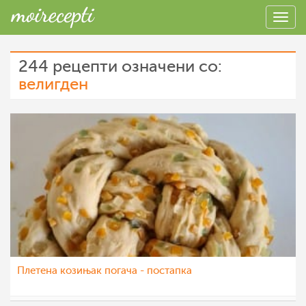
244 рецепти означени со:
велигден
Плетена козињак погача - постапка
nadicaveles
30 апр 2022