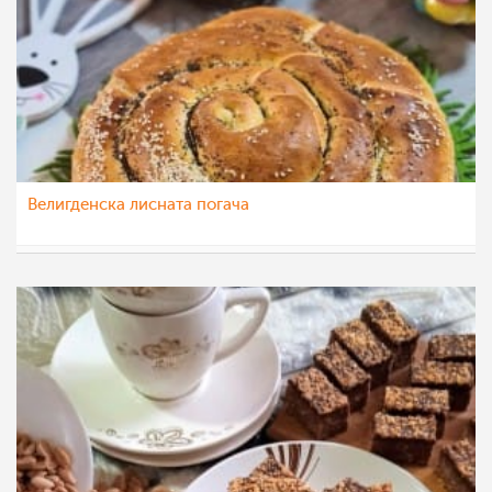
Велигденска лисната погача
nadicaveles
26 апр 2022