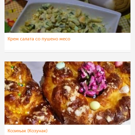
Крем салата со пушено месо
nadicaveles
29 апр 2022
Козињак (Козунак)