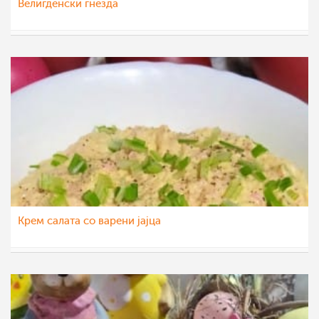
Велигденски гнезда
Гордана Аџиева-Михајловска
27 апр 2022
Крем салата со варени јајца
sim
27 апр 2022