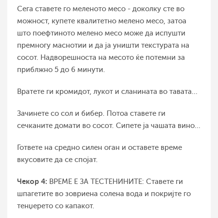
Сега ставете го меленото месо - доколку сте во
можност, купете квалитетно мелено месо, затоа
што поефтиното мелено месо може да испушти
премногу маснотии и да ја уништи текстурата на
сосот. Надворешноста на месото ќе потемни за
приблжно 5 до 6 минути.
Вратете ги кромидот, лукот и сланината во тавата...
Зачинете со сол и бибер. Потоа ставете ги
сечканите домати во сосот. Сипете ја чашата вино...
Гответе на средно силен оган и оставете време
вкусовите да се спојат.
Чекор 4:
ВРЕМЕ Е ЗА ТЕСТЕНИНИТЕ: Ставете ги
шпагетите во зовриена солена вода и покријте го
тенџерето со капакот.