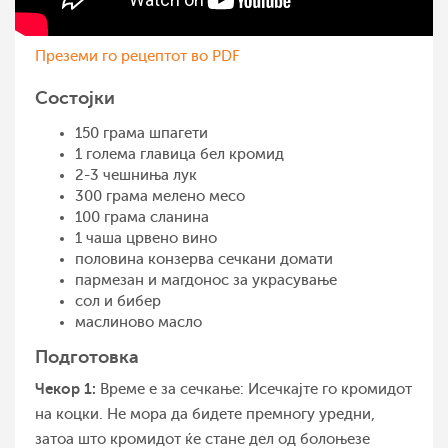
Преземи го рецептот во PDF
Состојки
150 грама шпагети
1 голема главица бел кромид
2-3 чешниња лук
300 грама мелено месо
100 грама сланина
1 чаша црвено вино
половина конзерва сечкани домати
пармезан и магдонос за украсување
сол и бибер
маслиново масло
Подготовка
Чекор 1:
Време е за сечкање: Исечкајте го кромидот
на коцки. Не мора да бидете премногу уредни,
затоа што кромидот ќе стане дел од болоњезе