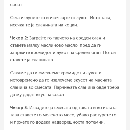
сосот.
Сега излупете го и исечкајте го лукот. Исто така,
исечкајте ја сланината на коцки.
Чекор 2:
Загрејте го тавчето на среден оган и
ставете малку маслиново масло, пред да ги
запржите кромидот и лукот на среден оган. Потоа
ставете ја сланината.
Сакаме да ги омекнеме кромидот и лукот и
истовремено да го извлечеме вкусот на масната
сланина во смесата. Парчињата сланина овде треба
да му дадат вкус на сосот.
Чекор 3:
Извадете ја смесата од тавата и во истата
тава ставете го меленото месо, убаво растурете го
и пржете го додека надворешноста потемни.