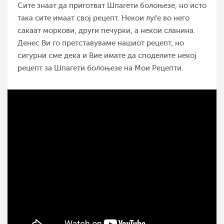
Сите знаат да приготват Шпагети болоњезе, но исто
така сите имаат свој рецепт. Некои луѓе во него
сакаат моркови, други печурки, а некои сланина.
Денес Ви го претставуваме нашиот рецепт, но
сигурни сме дека и Вие имате да споделите некој
рецепт за Шпагети болоњезе на Мои Рецепти.