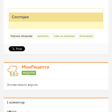
Состојки
Клучни зборови
шпагети
тава за пржење
болоњезе
МоиРецепти
РЕЦЕПТИ
Зготви нешто вкусно.
1 коментар