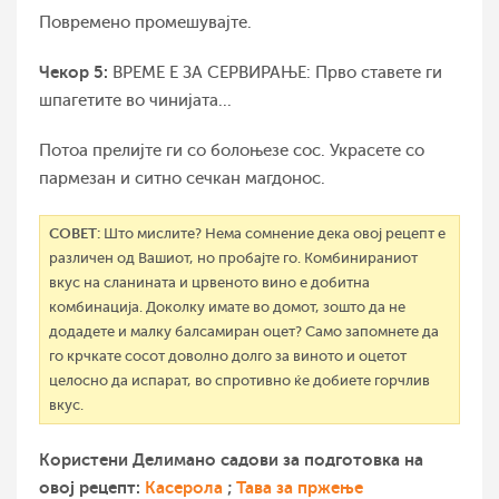
Повремено промешувајте.
Чекор 5:
ВРЕМЕ Е ЗА СЕРВИРАЊЕ: Прво ставете ги
шпагетите во чинијата...
Потоа прелијте ги со болоњезе сос. Украсете со
пармезан и ситно сечкан магдонос.
СОВЕТ:
Што мислите? Нема сомнение дека овој рецепт е
различен од Вашиот, но пробајте го. Комбинираниот
вкус на сланината и црвеното вино е добитна
комбинација. Доколку имате во домот, зошто да не
додадете и малку балсамиран оцет? Само запомнете да
го крчкате сосот доволно долго за виното и оцетот
целосно да испарат, во спротивно ќе добиете горчлив
вкус.
Користени Делимано садови за подготовка на
овој рецепт:
Касерола
;
Тава за пржење