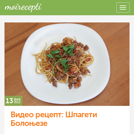
13
фев
2012
Видео рецепт: Шпагети
Болоњезе