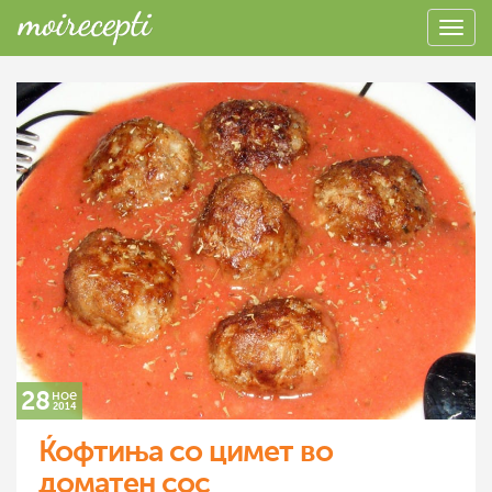
28
ное
2014
Ќофтиња со цимет во
доматен сос