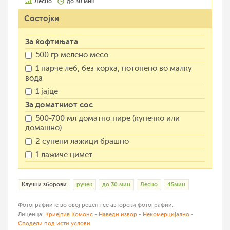
Лесно
до 30 мин
Состојки
За ќофтињата
500 гр мелено месо
1 парче леб, без корка, потопено во малку
вода
1 јајце
За доматниот сос
500-700 мл доматно пире (купечко или
домашно)
2 супени лажици брашно
1 лажиче цимет
Клучни зборови
ручек
до 30 мин
Лесно
45мин
Фотографиите во овој рецепт се авторски фотографии.
Лиценца:
Криејтив Комонс - Наведи извор - Некомерцијално -
Сподели под исти услови