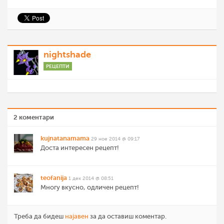
nightshade
РЕЦЕПТИ
2 коментари
kujnatanamama
29 ное 2014 @ 09:17
Доста интересен рецепт!
teofanija
1 дек 2014 @ 08:51
Многу вкусно, одличен рецепт!
Треба да бидеш
најавен
за да оставиш коментар.