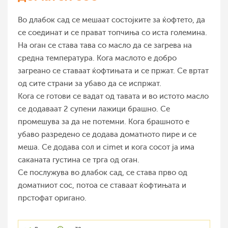
Во длабок сад се мешаат состојките за ќофтето, да
се соединат и се прават топчиња со иста големина.
На оган се става тава со масло да се загрева на
средна температура. Кога маслото е добро
загреано се ставаат ќофтињата и се пржат. Се вртат
од сите страни за убаво да се испржат.
Кога се готови се вадат од тавата и во истото масло
се додаваат 2 супени лажици брашно. Се
промешува за да не потемни. Кога брашното е
убаво разредено се додава доматното пире и се
меша. Се додава сол и cimet и кога сосот ја има
саканата густина се трга од оган.
Се послужува во длабок сад, се става прво од
доматниот сос, потоа се ставаат ќофтињата и
прстофат оригано.