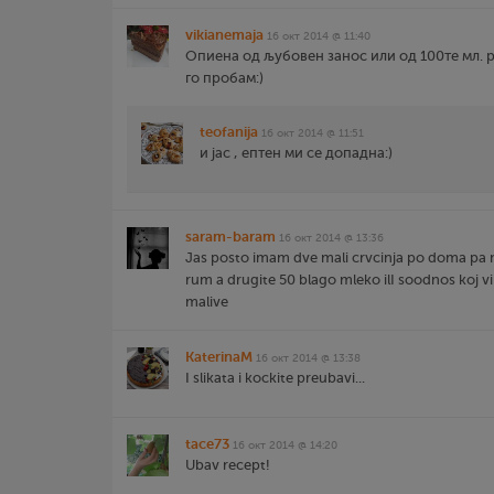
vikianemaja
16 окт 2014 @ 11:40
Опиена од љубовен занос или од 100те мл. р
го пробам:)
teofanija
16 окт 2014 @ 11:51
и јас , ептен ми се допадна:)
saram-baram
16 окт 2014 @ 13:36
Jas posto imam dve mali crvcinja po doma pa
rum a drugite 50 blago mleko ilI soodnos koj vi
malive
KaterinaM
16 окт 2014 @ 13:38
I slikata i kockite preubavi...
tace73
16 окт 2014 @ 14:20
Ubav recept!