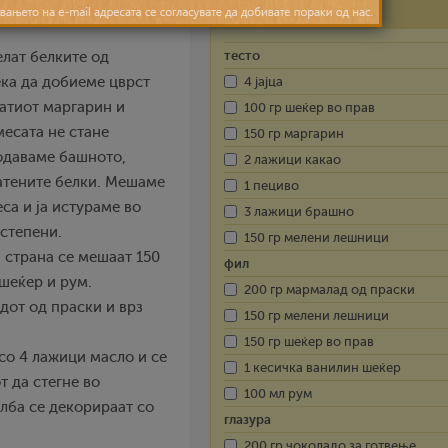
Состојки
тесто
елат белките од
4 јајца
ека да добиеме цврст
натиот маргарин и
100 гр шеќер во прав
месата не стане
150 гр маргарин
додаваме башното,
2 лажици какао
атените белки. Мешаме
1 пециво
са и ја истураме во
3 лажици брашно
 степени.
150 гр мелени лешници
а страна се мешаат 150
фил
шеќер и рум.
200 гр мармалад од праски
дот од праски и врз
150 гр мелени лешници
150 гр шеќер во прав
 со 4 лажици масло и се
1 кесичка ванилин шеќер
т да стегне во
100 мл рум
лба се декорираат со
глазура
200 гр чоколадо за готвење