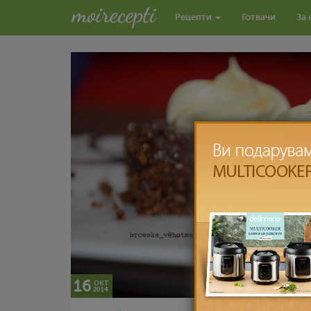
Рецепти
Готвачи
За 
16
окт
2014