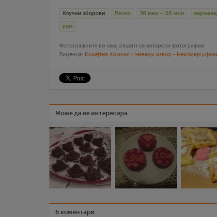
Клучни зборови
Лесно
30 мин – 60 мин
мармала
рум
Фотографиите во овој рецепт се авторски фотографии.
Лиценца:
Криејтив Комонс - Наведи извор - Некомерцијалн
Може да ве интересира
6 коментари