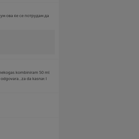
ум ова ќе се потрудам да
 nekogas kombiniram 50 ml
 odgovara...za da kasnat I