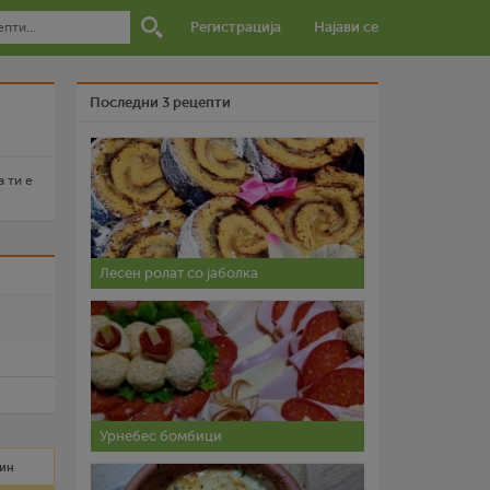
Регистрација
Најави се
Последни 3 рецепти
а ти е
Лесен ролат со јаболка
и
Урнебес бомбици
мин