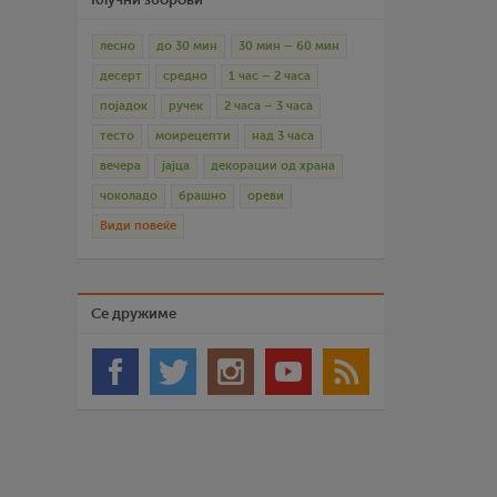
лесно
до 30 мин
30 мин – 60 мин
десерт
средно
1 час – 2 часа
појадок
ручек
2 часа – 3 часа
тесто
моирецепти
над 3 часа
вечера
јајца
декорации од храна
чоколадо
брашно
ореви
Види повеќе
Се дружиме