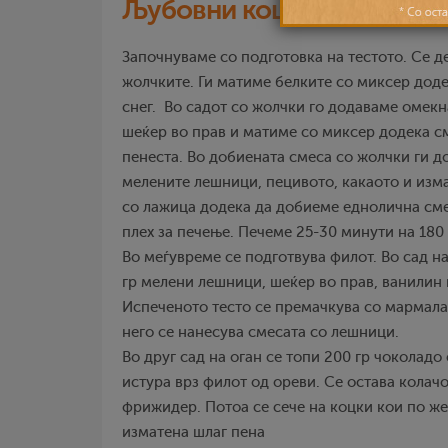
Љубовни коцки
Започнуваме со подготовка на тестото. Се д
жолчките. Ги матиме белките со миксер дод
снег. Во садот со жолчки го додаваме омек
шеќер во прав и матиме со миксер додека с
пенеста. Во добиената смеса со жолчки ги 
мелените лешници, пецивото, какаото и изм
со лажица додека да добиеме еднолична сме
плех за печење. Печеме 25-30 минути на 180
Во меѓувреме се подготвува филот. Во сад н
гр мелени лешници, шеќер во прав, ванилин 
Испеченото тесто се премачкува со мармала
него се нанесува смесата со лешници.
Во друг сад на оган се топи 200 гр чоколадо
истура врз филот од ореви. Се остава колачо
фрижидер. Потоа се сече на коцки кои по же
изматена шлаг пена