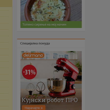
Топено сирење на мој начин
Специјална понуда