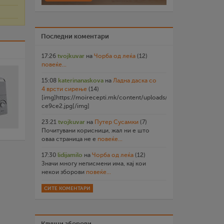
Последни коментари
17:26
tvojkuvar
на
Чорба од леќа
(12)
повеќе...
15:08
katerinanaskova
на
Ладна даска со
4 врсти сирење
(14)
[img]https://moirecepti.mk/content/uploads/2026/07/20260719
ce9ce2.jpg[/img]
23:21
tvojkuvar
на
Путер Сусамки
(7)
Почитувани корисници, жал ни е што
оваа страница не е
повеќе...
17:30
lidijamilo
на
Чорба од леќа
(12)
Значи многу неписмени има, кај кои
некои зборови
повеќе...
СИТЕ КОМЕНТАРИ
Клучни зборови