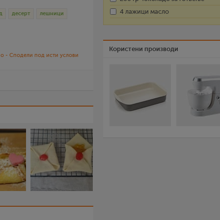
4 лажици масло
д
десерт
лешници
Користени производи
о - Сподели под исти услови