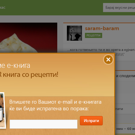
нас
saram-baram
РЕЦЕПТИ
...кога готвењето ти е во крвта а кујнат
\\\\\\\\\\\\\\\"топла\\\\\\\\\\\\\\\"
Биди вистински пријател и сподел
Омилен
Испечати го рецептот
Рецептот е прочитан
8,078
пати
Лесно
6 лица
30 мин – 60 