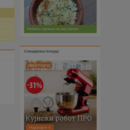
Топено сирење на мој начин
Специјална понуда