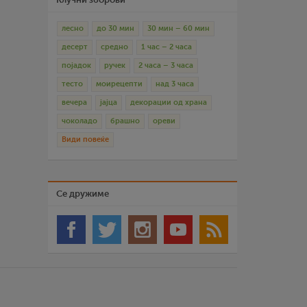
лесно
до 30 мин
30 мин – 60 мин
десерт
средно
1 час – 2 часа
појадок
ручек
2 часа – 3 часа
тесто
моирецепти
над 3 часа
вечера
јајца
декорации од храна
чоколадо
брашно
ореви
Види повеќе
Се дружиме