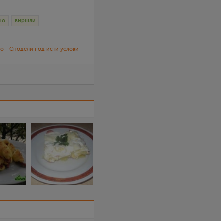
но
виршли
о - Сподели под исти услови