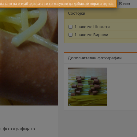
Лесно
4 лица
до 30 мин
Состојки
1 пакетче Шпагети
1 пакетче Виршли
Дополнителни фотографии
а фотографијата.