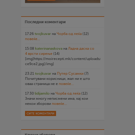
Последни коментари
17:26
tvojkuvar
на
Чорба од леќа
(12)
повеќе...
15:08
katerinanaskova
на
Ладна даска со
4 врсти сирење
(14)
[img]https://moirecepti.mk/content/uploads/2026/07/20260719
ce9ce2.jpg[/img]
23:21
tvojkuvar
на
Путер Сусамки
(7)
Почитувани корисници, жал ни е што
оваа страница не е
повеќе...
17:30
lidijamilo
на
Чорба од леќа
(12)
Значи многу неписмени има, кај кои
некои зборови
повеќе...
СИТЕ КОМЕНТАРИ
Клучни зборови