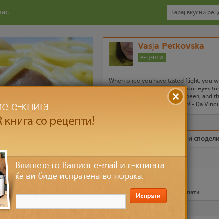
нас
Vasja Petkovska
РЕЦЕПТИ
When once you have tasted flight, you wi
forever walk the earth with your eyes tu
skyward, for there you have been, and t
you will always long to return! - Da Vinci
Биди вистински пријател и сподел
Омилен
Испечати го рецептот
Рецептот е прочитан
6,950
пати