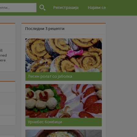
Регистрација
Најави се
Последни 3 рецепти
ll
rned
here
Лесен ролат со јаболка
и
Урнебес бомбици