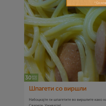
30
апр
2012
Шпагети со виршли
Набоцкајте ги шпагетите во виршлите како н
Сварете. Уживајте!