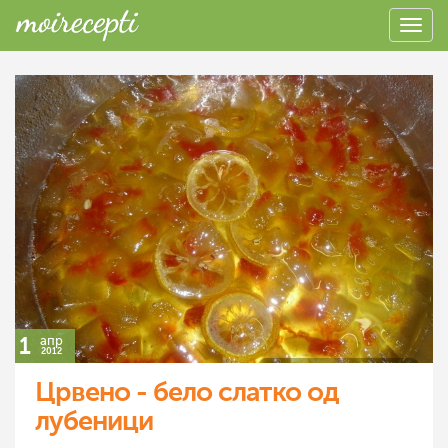
1
апр
2012
Црвено - бело слатко од
лубеници