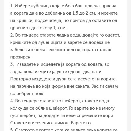
1. Избере лубеница која е боја баш црвена-црвена,
а кората да е во дебелина од 1,5 до 2 см. и исечете
на кришки, подсечете ја, но притоа да оставите од
црвениот дел околу 1,5 см.
2. Во тенџере ставете ладна вода, додајте го оцетот,
кришките од лубеницата и варете се додека не
забележите дека зелениот дел од кората станал
прозирен.
3. Извадете и исцедете ја кората од водата, во
ладна вода измјите ја уште еднаш-два пати.
Повторно исцедете и дури сега исечете ги корите
на парчиња во која форма вие саката. Јас ги сечам
со ребрест нож.
4. Во тенџере ставете го шеќерот, ставете вода
колку да се облие шеќерот. Го варите во не многу
густ шербет, па додајте ги веќе спремените кори.
Ставете и исечениот лимон. Варете го.
5. Слаткото е готово кога ќе видите дека корите се