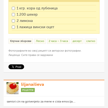
1 кгр. кора од лубеница
1.200 шекер
2 лимона
1 лажица вински оцет
Клучни зборови
Лесно
2 часа – 3 часа
десерт
слатко
Фотографиите во овој рецепт се авторски фотографии.
Лиценца: Сите права се задржани
liljanailieva
РЕЦЕПТИ
samiot cin na gotvenjeto za mene e cista emocija....