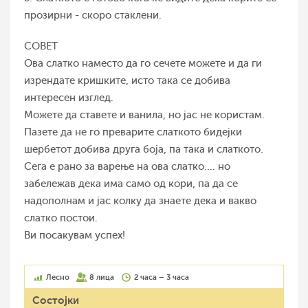
прозирни - скоро стаклени.
СОВЕТ
Ова слатко наместо да го сечете можете и да ги
изрендате кришките, исто така се добива
интересен изглед.
Можете да ставете и ванила, но јас не користам.
Пазете да не го преварите слаткото бидејки
шербетот добива друга боја, па така и слаткото.
Сега е рано за варење на ова слатко.... но
забележав дека има само од кори, па да се
надополнам и јас колку да знаете дека и вакво
слатко постои.
Ви посакувам успех!
Лесно
8 лица
2 часа – 3 часа
Состојки