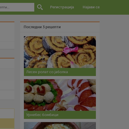
Регистрација
Најави се
Последни 3 рецепти
и
Лесен ролат со јаболка
Урнебес бомбици