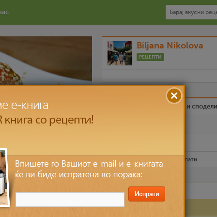
нас
Biljana Nikolova
РЕЦЕПТИ
Биди вистински пријател и сподел
Омилен
Испечати го рецептот
Рецептот е прочитан
6,387
пати
Лесно
до 30 мин
Состојки