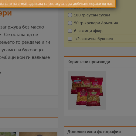
100 гр сирење
ери
100 гр сусам сусам
50 гр крекери Армониа
 запржува без масло
6 лажици ајвар
. Се остава да се
1/2 лажичка буковец
рењето го рендаме и ги
сусамот и буковецот.
бомбици кои ги валкаме
Користени производи
.
Дополнителни фотографии