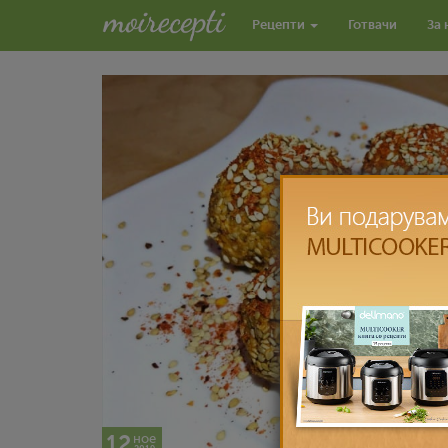
Рецепти
Готвачи
За 
12
ное