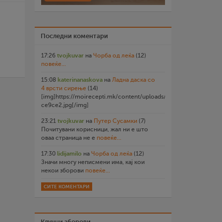
Последни коментари
17:26
tvojkuvar
на
Чорба од леќа
(12)
повеќе...
15:08
katerinanaskova
на
Ладна даска со
4 врсти сирење
(14)
[img]https://moirecepti.mk/content/uploads/2026/07/20260719
ce9ce2.jpg[/img]
23:21
tvojkuvar
на
Путер Сусамки
(7)
Почитувани корисници, жал ни е што
оваа страница не е
повеќе...
17:30
lidijamilo
на
Чорба од леќа
(12)
Значи многу неписмени има, кај кои
некои зборови
повеќе...
СИТЕ КОМЕНТАРИ
Клучни зборови