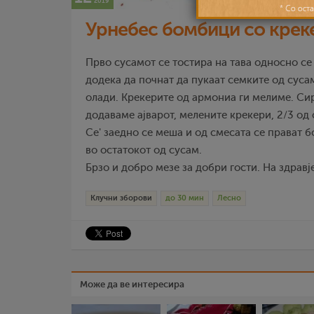
2019
Урнебес бомбици со крек
Прво сусамот се тостира на тава односно се
додека да почнат да пукаат семките од сусам
олади. Крекерите од армониа ги мелиме. Си
додаваме ајварот, мелените крекери, 2/3 од 
Се' заедно се меша и од смесата се прават 
во остатокот од сусам.
Брзо и добро мезе за добри гости. На здравје
Клучни зборови
до 30 мин
Лесно
Може да ве интересира