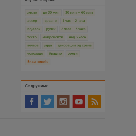
лесно
до 30 мин
30 мин – 60 мин
десерт
средно
1 час – 2 часа
појадок
ручек
2 часа – 3 часа
тесто
моирецепти
над 3 часа
вечера
јајца
декорации од храна
чоколадо
брашно
ореви
Види повеќе
Се дружиме