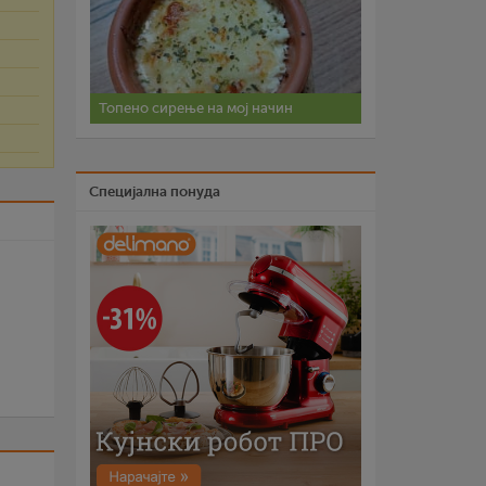
Топено сирење на мој начин
Специјална понуда