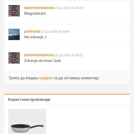
katerinanaskova
24 јун 2022 @ 06:29
Blagodaram
pavloska
25 јун 2022 @ 09:49
Na zdravje :)
katerinanaskova
25 јун 2022 @ 09:52
Zdravje da imas Jule
Треба да бидеш
најавен
за да оставиш коментар.
Користени производи