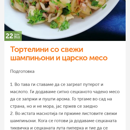
22
јун
2022
Тортелини со свежи
шампињони и царско месо
Подготовка
1. Во тава ги ставаме да се загреат путерот и
маслото. Ги додаваме ситно сецканото чадено месо
да се запржи и пушти арома. Го тргаме во сад на
страна, но и не мора, јас пржев се заедно
2. Во истата маснотија ги пржиме листовите свежи
шампињони. Кога се готови ја додаваме сецканата
тиквичка и сецканата лута пиперка и тие да се