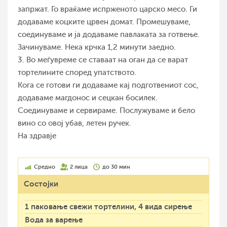
запржат. Го враќаме испрженото царско месо. Ги
додаваме коцките црвен домат. Промешуваме,
соединуваме и ја додаваме павлаката за готвење.
Зачинуваме. Нека крчка 1,2 минути заедно.
3. Во меѓувреме се ставаат на оган да се варат
тортелините според упатството.
Кога се готови ги додаваме кај подготвениот сос,
додаваме магдонос и сецкан босилек.
Соединуваме и сервираме. Послужуваме и бело
вино со овој убав, летен ручек.
На здравје
Средно
2 лица
до 30 мин
Состојки
1 паковање свежи тортелини, 4 вида сирење
Вода за варење