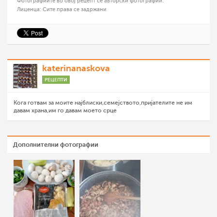
Фотографиите во овој рецепт се авторски фотографии.
Лиценца: Сите права се задржани
katerinanaskova
РЕЦЕПТИ
Кога готвам за моите најблиски,семејството,пријателите не им
давам храна,им го давам моето срце
Дополнителни фотографии