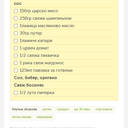
сос
150гр царско месо
250гр свежи шампињони
1лажица маслиново масло
30гр путер
1лажиче капари
1 црвен домат
1/2 свежа тиквичка
1 рака свеж магдонос
125мл павлака за готвење
Сол, бибер, оригано
Свеж босилек
1/2 лута пиперка
Клучни зборови
ручек
Средно
до 30 мин
тортелини
летна манџа
мерациии