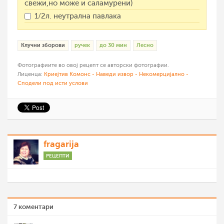
свежи,но може и саламурени)
1/2л. неутрална павлака
Клучни зборови
ручек
до 30 мин
Лесно
Фотографиите во овој рецепт се авторски фотографии.
Лиценца:
Криејтив Комонс - Наведи извор - Некомерцијално -
Сподели под исти услови
fragarija
РЕЦЕПТИ
7 коментари