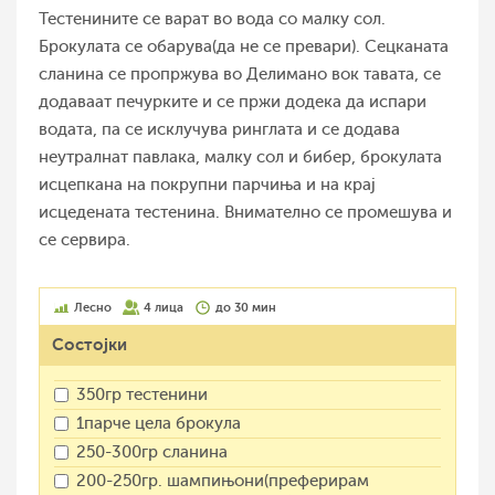
Тестенините се варат во вода со малку сол.
Брокулата се обарува(да не се превари). Сецканата
сланина се пропржува во Делимано вок тавата, се
додаваат печурките и се пржи додека да испари
водата, па се исклучува ринглата и се додава
неутралнат павлака, малку сол и бибер, брокулата
исцепкана на покрупни парчиња и на крај
исцедената тестенина. Внимателно се промешува и
се сервира.
Лесно
4 лица
до 30 мин
Состојки
350гр тестенини
1парче цела брокула
250-300гр сланина
200-250гр. шампињони(преферирам