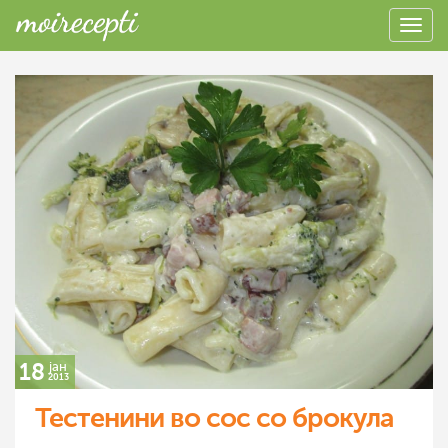
18
јан
2013
Тестенини во сос со брокула