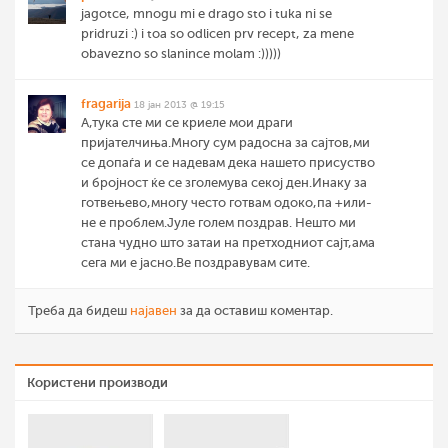
jagotce, mnogu mi e drago sto i tuka ni se
pridruzi :) i toa so odlicen prv recept, za mene
obavezno so slanince molam :)))))
fragarija
18 јан 2013 @ 19:15
А,тука сте ми се криеле мои драги
пријателчиња.Многу сум радосна за сајтов,ми
се допаѓа и се надевам дека нашето присуство
и бројност ќе се зголемува секој ден.Инаку за
готвењево,многу често готвам одоко,па +или-
не е проблем.Јуле голем поздрав. Нешто ми
стана чудно што затаи на претходниот сајт,ама
сега ми е јасно.Ве поздравувам сите.
Треба да бидеш
најавен
за да оставиш коментар.
Користени производи