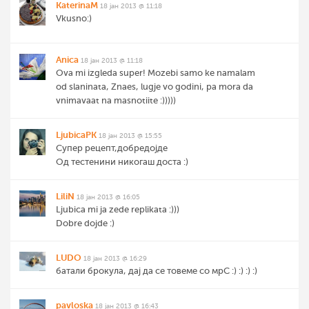
KaterinaM
18 јан 2013 @ 11:18
Vkusno:)
Anica
18 јан 2013 @ 11:18
Ova mi izgleda super! Mozebi samo ke namalam
od slaninata, Znaes, lugje vo godini, pa mora da
vnimavaat na masnotiite :)))))
LjubicaPK
18 јан 2013 @ 15:55
Супер рецепт,добредојде
Од тестенини никогаш доста :)
LiliN
18 јан 2013 @ 16:05
Ljubica mi ja zede replikata :)))
Dobre dojde :)
LUDO
18 јан 2013 @ 16:29
батали брокула, дај да се товеме со мрС :) :) :) :)
pavloska
18 јан 2013 @ 16:43