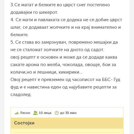
3.Се матат и белките во цврст снег постепено
додавајки го шекерот.
4. Се мати и павлаката се додека не се добие цврст
шлаг, се додаваат жолчките и на крај внимателно и
белките.
5. Се става во замрзнувач, повремено мешајки да
не се сталожат золчките на дното од садот.
овој рецепт е основен и може да се додаде каква
сакате арома по желба, чоколада, овошје, бои за
колачи,но и лешници, кикирики...
Овој рецепт е превземен од часописот на ББС- Гуд
фуд и е навистина еден од најубавите рецепти за
сладолед.
Лесно
10 лица
до 30 мин
Состојки