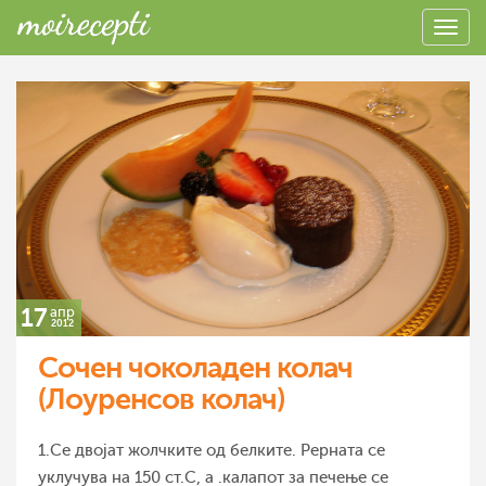
17
апр
2012
Сочен чоколаден колач
(Лоуренсов колач)
1.Се двојат жолчките од белките. Рерната се
уклучува на 150 ст.С, а .калапот за печење се