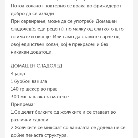
Потоа колачот повторно се врака во фрижидерот
добро да се излади.
При сервирање, може да се употреби Домашен
сладолед(следи рецепт), по малку од слаткото што
го имате и овошје. Или само да ставите парче од
овој единствен колач, кој е прекрасен и без
никакви додатоци.
ДОМАШЕН СЛАДОЛЕД
4 јајца
1 бурбон ванила
140 гр шекер во прав
300 мл павлака за матење
Припрема:
1.Се делат белките од жолчките и се ставаат во
различни садови.
2.Жолчките се миксаат со ванилата се додека не се
добие пенаста структура.