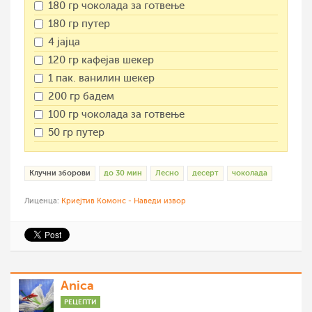
180 гр чоколада за готвење
180 гр путер
4 јајца
120 гр кафејав шекер
1 пак. ванилин шекер
200 гр бадем
100 гр чоколада за готвење
50 гр путер
Клучни зборови
до 30 мин
Лесно
десерт
чоколада
Лиценца:
Криејтив Комонс - Наведи извор
Anica
РЕЦЕПТИ