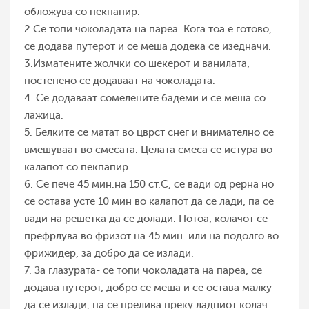
обложува со пекпапир.
2.Се топи чоколадата на пареа. Кога тоа е готово,
се додава путерот и се меша додека се изедначи.
3.Изматените жолчки со шекерот и ванилата,
постепено се додаваат на чоколадата.
4. Се додаваат сомелените бадеми и се меша со
лажица.
5. Белките се матат во цврст снег и внимателно се
вмешуваат во смесата. Целата смеса се истура во
калапот со пекпапир.
6. Се пече 45 мин.на 150 ст.С, се вади од рерна но
се остава усте 10 мин во калапот да се лади, па се
вади на решетка да се долади. Потоа, колачот се
префрлува во фризот на 45 мин. или на подолго во
фрижидер, за добро да се излади.
7. За глазурата- се топи чоколадата на пареа, се
додава путерот, добро се меша и се остава малку
да се излади, па се прелива преку ладниот колач.