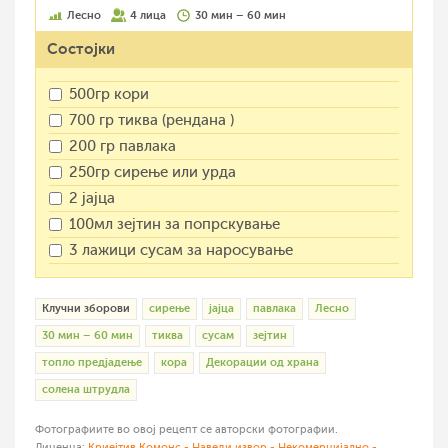
Лесно
4 лица
30 мин – 60 мин
Состојки
500гр кори
700 гр тиква (рендана )
200 гр павлака
250гр сирење или урда
2 јајца
100мл зејтин за попрскување
3 лажици сусам за наросување
Клучни зборови
сирење
јајца
павлака
Лесно
30 мин – 60 мин
тиква
сусам
зејтин
топло предјадење
кора
Декорации од храна
солена штрудла
Фотографиите во овој рецепт се авторски фотографии.
Лиценца:
Криејтив Комонс - Наведи извор - Некомерцијално -