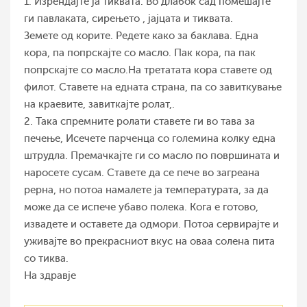
1. Изрендајте ја тиквата. Во длабок сад помешајте
ги павлаката, сирењето , јајцата и тиквата.
Земете од корите. Редете како за баклава. Една
кора, па попрскајте со масло. Пак кора, па пак
попрскајте со масло.На третатата кора ставете од
филот. Ставете на едната страна, па со завиткување
на краевите, завиткајте ролат,.
2. Така спремните ролати ставете ги во тава за
печење, Исечете парченца со големина колку една
штрудла. Премачкајте ги со масло по површината и
наросете сусам. Ставете да се пече во загреана
рерна, но потоа намалете ја температурата, за да
може да се испече убаво полека. Кога е готово,
извадете и оставете да одмори. Потоа сервирајте и
уживајте во прекрасниот вкус на оваа солена пита
со тиква.
На здравје