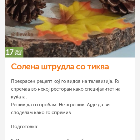
17
ное
2022
Солена штрудла со тиква
Прекрасен рецепт кој го видов на телевизија. Го
спремаа во некој ресторан како специјалитет на
куќата.
Решив да го пробам. Не згрешив. Ајде да ви
споделам како го спремив.
Подготовка: