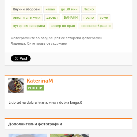
Клучни зборови
какао
до 30 мин
Лесно
овесни снегулки
десерт
БАНАНИ
посно
урми
путер од кикирики
шекер во прав
кокосово брашно
Фотографиите во овој рецепт се авторски фотографии.
Лиценца: Сите права се задржани
KaterinaM
РЕЦЕПТИ
Ljubitel na dobra hrana, vino i dobra kniga:))
Дополнителни фотографии