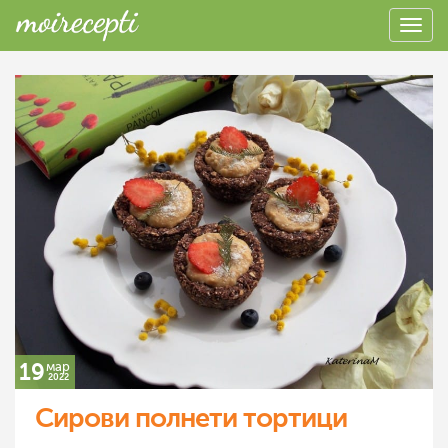
19
мар
2022
Сирови полнети тортици