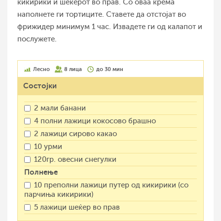
кикирики и шеќерот во прав. Со оваа крема
наполнете ги тортиците. Ставете да отстојат во
фрижидер минимум 1 час. Извадете ги од калапот и
послужете.
Лесно
8 лица
до 30 мин
Состојки
2 мали банани
4 полни лажици кокосово брашно
2 лажици сирово какао
10 урми
120гр. овесни снегулки
Полнење
10 преполни лажици путер од кикирики (со
парчиња кикирики)
5 лажици шеќер во прав