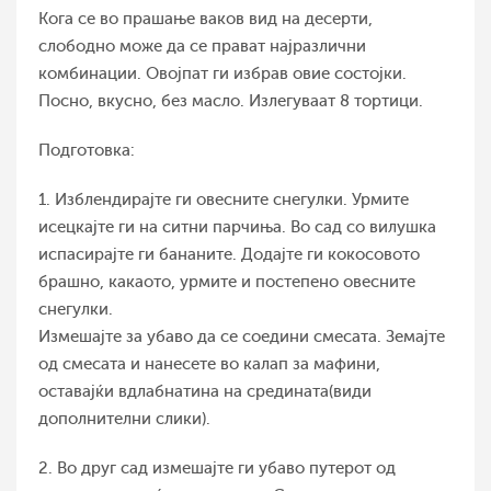
Кога се во прашање ваков вид на десерти,
слободно може да се прават најразлични
комбинации. Овојпат ги избрав овие состојки.
Посно, вкусно, без масло. Излегуваат 8 тортици.
Подготовка:
1. Изблендирајте ги овесните снегулки. Урмите
исецкајте ги на ситни парчиња. Во сад со вилушка
испасирајте ги бананите. Додајте ги кокосовото
брашно, какаото, урмите и постепено овесните
снегулки.
Измешајте за убаво да се соедини смесата. Земајте
од смесата и нанесете во калап за мафини,
оставајќи вдлабнатина на средината(види
дополнителни слики).
2. Во друг сад измешајте ги убаво путерот од