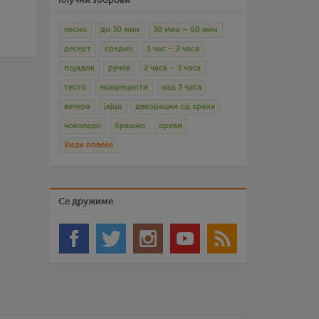
лесно
до 30 мин
30 мин – 60 мин
десерт
средно
1 час – 2 часа
појадок
ручек
2 часа – 3 часа
тесто
моирецепти
над 3 часа
вечера
јајца
декорации од храна
чоколадо
брашно
ореви
Види повеќе
Се дружиме