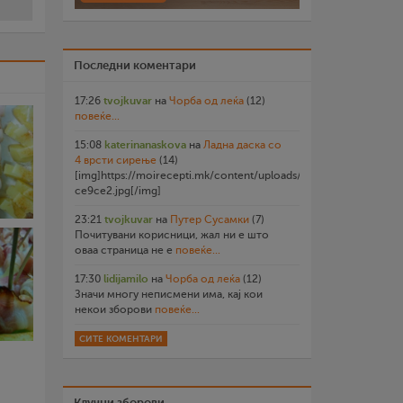
Последни коментари
17:26
tvojkuvar
на
Чорба од леќа
(12)
повеќе...
15:08
katerinanaskova
на
Ладна даска со
4 врсти сирење
(14)
[img]https://moirecepti.mk/content/uploads/2026/07/20260719
ce9ce2.jpg[/img]
23:21
tvojkuvar
на
Путер Сусамки
(7)
Почитувани корисници, жал ни е што
оваа страница не е
повеќе...
17:30
lidijamilo
на
Чорба од леќа
(12)
Значи многу неписмени има, кај кои
некои зборови
повеќе...
СИТЕ КОМЕНТАРИ
Клучни зборови