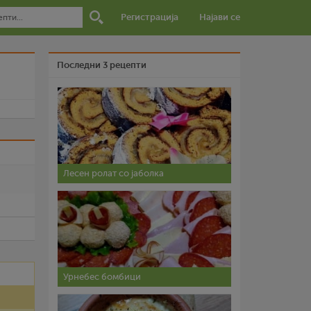
Регистрација
Најави се
Последни 3 рецепти
и
Лесен ролат со јаболка
Урнебес бомбици