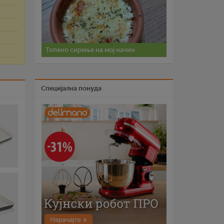
а
Топено сирење на мој начин
Специјална понуда