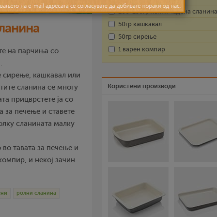
200-250гр ленти чадена сланин
50гр кашкавал
ланина
50гр сирење
1 варен компир
те на парчиња со
.
е сирење, кашкавал или
Користени производи
нтите сланина се многу
та прицврстете ја со
а за печење и ставете
колку сланината малку
 во тавата за печење и
компир, и некој зачин
ени
ролни сланина