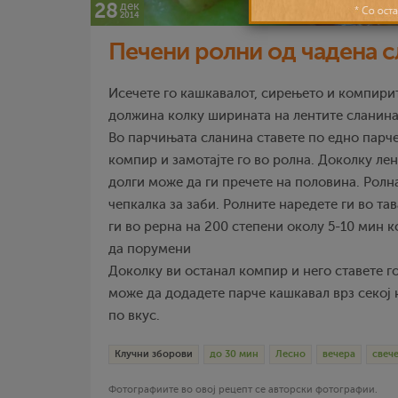
28
дек
2014
Печени ролни од чадена с
Исечете го кашкавалот, сирењето и компири
должина колку ширината на лентите сланина
Во парчињата сланина ставете по едно парч
компир и замотајте го во ролна. Доколку ле
долги може да ги пречете на половина. Ролна
чепкалка за заби. Ролните наредете ги во тав
ги во рерна на 200 степени околу 5-10 мин 
да порумени
Доколку ви останал компир и него ставете го
може да додадете парче кашкавал врз секој 
по вкус.
Клучни зборови
до 30 мин
Лесно
вечера
свеч
Фотографиите во овој рецепт се авторски фотографии.