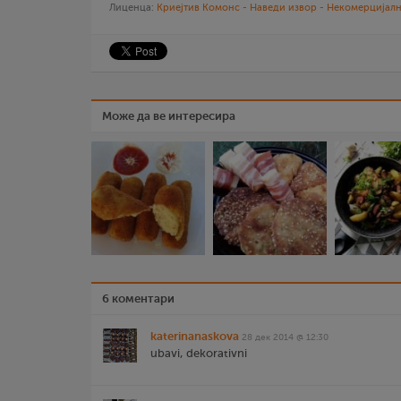
Лиценца:
Криејтив Комонс - Наведи извор - Некомерцијалн
Може да ве интересира
6 коментари
katerinanaskova
28 дек 2014 @ 12:30
ubavi, dekorativni