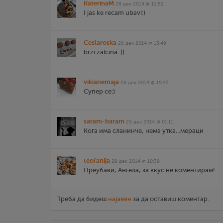
KaterinaM
28 дек 2014 @ 12:52
I jas ke recam ubavi:)
Ceslaroska
28 дек 2014 @ 13:49
brzi zalcina :))
vikianemaja
28 дек 2014 @ 19:45
Супер се:)
saram-baram
29 дек 2014 @ 01:11
Кога има сланинче, нема утка...мераци
teofanija
29 дек 2014 @ 10:39
Преубави, Ангела, за вкус не коментирам!
Треба да бидеш
најавен
за да оставиш коментар.