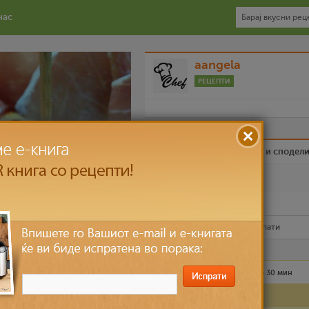
нас
aangela
РЕЦЕПТИ
Биди вистински пријател и сподел
Омилен
Испечати го рецептот
Рецептот е прочитан
5,616
пати
Лесно
2 лица
до 30 мин
Состојки