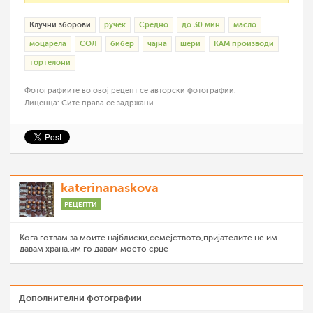
Клучни зборови
ручек
Средно
до 30 мин
масло
моцарела
СОЛ
бибер
чајна
шери
КАМ производи
тортелони
Фотографиите во овој рецепт се авторски фотографии.
Лиценца: Сите права се задржани
katerinanaskova
РЕЦЕПТИ
Кога готвам за моите најблиски,семејството,пријателите не им
давам храна,им го давам моето срце
Дополнителни фотографии