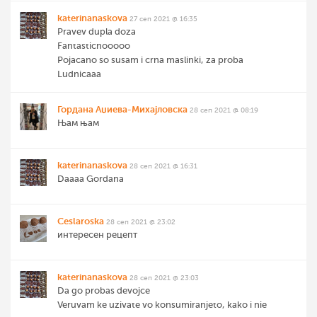
katerinanaskova
27 сеп 2021 @ 16:35
Pravev dupla doza
Fantasticnooooo
Pojacano so susam i crna maslinki, za proba
Ludnicaaa
Гордана Аџиева-Михајловска
28 сеп 2021 @ 08:19
Њам њам
katerinanaskova
28 сеп 2021 @ 16:31
Daaaa Gordana
Ceslaroska
28 сеп 2021 @ 23:02
интересен рецепт
katerinanaskova
28 сеп 2021 @ 23:03
Da go probas devojce
Veruvam ke uzivate vo konsumiranjeto, kako i nie