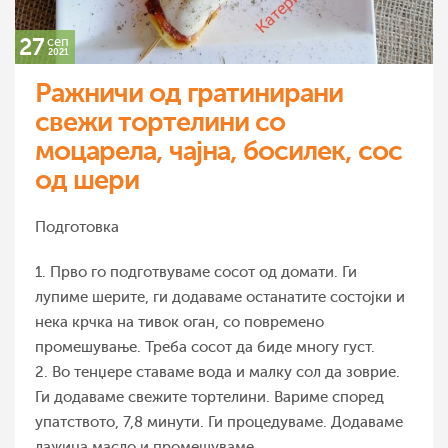
27
сеп
2021
Ражничи од гратинирани
свежи тортелини со
моцарела, чајна, босилек, сос
од шери
Подготовка
1. Прво го подготвуваме сосот од домати. Ги
лупиме шерите, ги додаваме останатите состојки и
нека крчка на тивок оган, со повремено
промешување. Треба сосот да биде многу густ.
2. Во тенџере ставаме вода и малку сол да зоврие.
Ги додаваме свежите тортелини. Вариме според
упатството, 7,8 минути. Ги процедуваме. Додаваме
лажица масло и промешуваме.