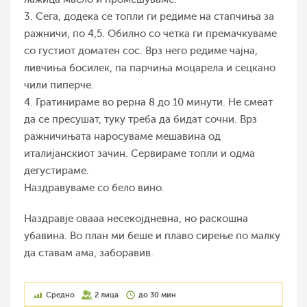
3. Сега, додека се топли ги редиме на стапчиња за
ражничи, по 4,5. Обилно со четка ги премачкуваме
со густиот доматен сос. Врз него редиме чајна,
ливчиња босилек, па парчиња моцарела и сецкано
чили пиперче.
4. Гратинираме во рерна 8 до 10 минути. Не смеат
да се пресушат, туку треба да бидат сочни. Врз
ражничињата наросуваме мешавина од
италијанскиот зачин. Сервираме топли и одма
дегустираме.
Наздравуваме со бело вино.
Наздравје овааа несекојдневна, но раскошна
убавина. Во план ми беше и плаво сирење по малку
да ставам ама, заборавив.
Средно
2 лица
до 30 мин