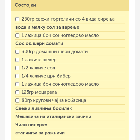
Состојки
250гр свежи тортелини со 4 вида сирења
вода и малку сол за варење
1 лажица бон сончогледово масло
Сос од шери домати
300гр домашни шери домати
1 лажиче шеќер
1/2 лажиче сол
1/4 лажиче црн бибер
1 лажица бон сончогледово масло
125гр моцарела
80гр кругови чајна кобасица
Свежи ливчиња босилек
Мешавина на италијански зачини
Чили пиперче
стапчиња за ражничи