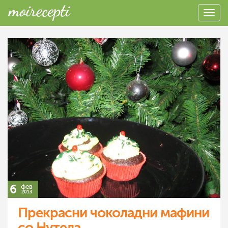
6
фев
2013
Прекрасни чоколадни мафини
со Нутела