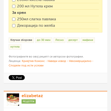
200 мл Нутела крем
За крем
250мл слатка павлака
Декорација по желба
Клучни зборови
до 30 мин
Лесно
десерт
мафини
нутела
Фотографиите во овој рецепт се авторски фотографии.
Лиценца:
Криејтив Комонс - Наведи извор - Некомерцијално -
Сподели под исти услови
elizabetaz
РЕЦЕПТИ