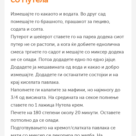
Измешајте го какаото и водата. Во друг сад
помешајте го брашното, прашакот за пециво,
содата и солта.
Путерот и шеќерот ставете го на пареа додека сиот
путер не се растопи, а кога ќе добиете еднолична
смеса тргнете го садот и мешајте со миксер додека
не се олади. Потоа додадете едно по едно јајце.
Додадете ја мешавината од вода и какао и добро
измешајте. Додадете ги останатите состојки и на
крај киселата павлака.
Наполнете ги калапите за мафини, но најмногу до
3/4 од висината. На средината на секое полнење
ставете по 1 лажица Нутела крем.
Печете на 180 степени околу 20 минути. Оставете
потполно да се олади.
Подготвувањето на кремот/слатката павлака се
мати со миксер се декорира по желба. На