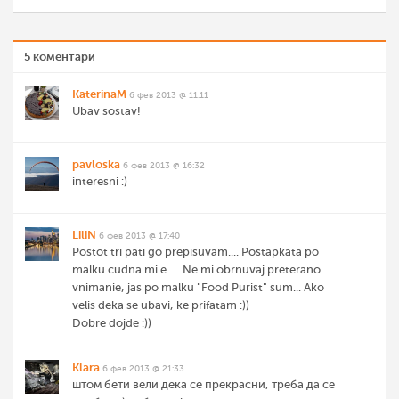
5 коментари
KaterinaM
6 фев 2013 @ 11:11
Ubav sostav!
pavloska
6 фев 2013 @ 16:32
interesni :)
LiliN
6 фев 2013 @ 17:40
Postot tri pati go prepisuvam.... Postapkata po
malku cudna mi e..... Ne mi obrnuvaj preterano
vnimanie, jas po malku "Food Purist" sum... Ako
velis deka se ubavi, ke prifatam :))
Dobre dojde :))
Klara
6 фев 2013 @ 21:33
штом бети вели дека се прекрасни, треба да се