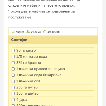
оладените мафини нанесете го кремот.
Чоколадните мафини се подготвени за
послужување
Лесно
24 лица
до 30 мин
Состојки
90 гр какао
170 мл топла вода
375 гр брашно
1 лажичка прашок за пециво
1 лажичка сода бикарбона
1 лажичка сол
250 гр путер
350 гр шеќер
4 јајца
200мл кисела павака