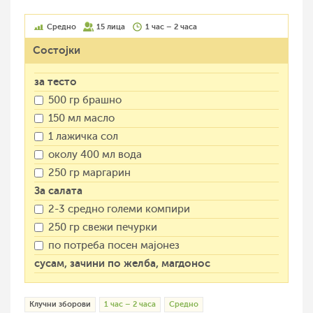
Средно
15 лица
1 час – 2 часа
Состојки
за тесто
500 гр брашно
150 мл масло
1 лажичка сол
околу 400 мл вода
250 гр маргарин
За салата
2-3 средно големи компири
250 гр свежи печурки
по потреба посен мајонез
сусам, зачини по желба, магдонос
Клучни зборови
1 час – 2 часа
Средно