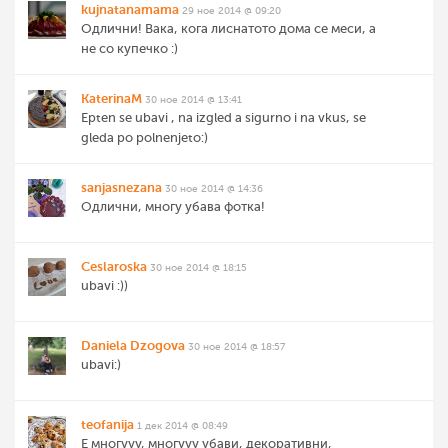
kujnatanamama
29 ное 2014 @ 09:20
Одлични! Вака, кога лиснатото дома се меси, а
не со купечко :)
KaterinaM
30 ное 2014 @ 13:41
Epten se ubavi , na izgled a sigurno i na vkus, se
gleda po polnenjeto:)
sanjasnezana
30 ное 2014 @ 14:36
Одлични, многу убава фотка!
Ceslaroska
30 ное 2014 @ 18:15
ubavi :))
Daniela Dzogova
30 ное 2014 @ 18:57
ubavi:)
teofanija
1 дек 2014 @ 08:49
Е многууу, многууу убави, декоративни,