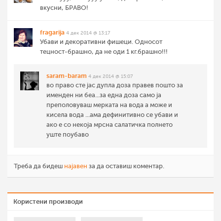
вкусни, БРАВО!
fragarija
4 дек 2014 @ 13:17
Убави и декоративни фишеци. Односот
тецност-брашно, да не оди 1 кг.брашно!!!
saram-baram
4 дек 2014 @ 15:07
во право сте јас дупла доза правев пошто за
именден ни беа...за една доза само ја
преполовуваш мерката на вода а може и
кисела вода ...ама дефинитивно се убави и
ако е со некоја мрсна салатичка полнето
уште поубаво
Треба да бидеш
најавен
за да оставиш коментар.
Користени производи