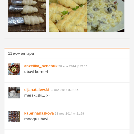
11 коментари
anzelika_nenchuk
28 ное 2014 @ 21:13
ubavi korneti
dijanatalevski
28 ное 2014 @ 21:15
merakliski... :-)
katerinanaskova
28 ное 2014 @ 21:58
mnogu ubavi