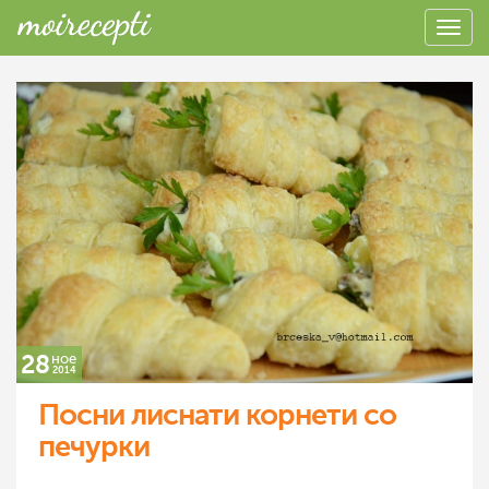
28
ное
2014
Посни лиснати корнети со
печурки