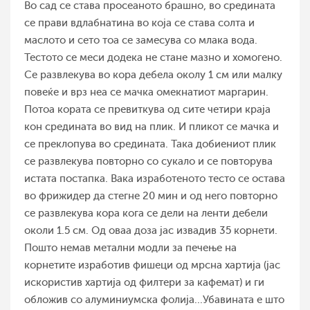
Во сад се става просеаното брашно, во средината
се прави вдлабнатина во која се става солта и
маслото и сето тоа се замесува со млака вода.
Тестото се меси додека не стане мазно и хомогено.
Се развлекува во кора дебела околу 1 см или малку
повеќе и врз неа се мачка омекнатиот маргарин.
Потоа кората се превиткува од сите четири краја
кон средината во вид на плик. И пликот се мачка и
се преклопува во средината. Така добиениот плик
се развлекува повторно со сукало и се повторува
истата постапка. Вака изработеното тесто се остава
во фрижидер да стегне 20 мин и од него повторно
се развлекува кора кога се дели на ленти дебели
околи 1.5 см. Од оваа доза јас извадив 35 корнети.
Пошто немав метални модли за печење на
корнетите изработив фишеци од мрсна хартија (јас
искористив хартија од филтери за кафемат) и ги
обложив со алуминиумска фолија...Убавината е што