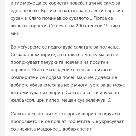
и тие може да се користат повеќе пати не само за
едно печење. Врз исечената кора на ленти наросив
сусам и благо поминав со сукалото....Потоа се
виткаат корнети. Се печат на 200 степени 15-тина
мин.
Во меѓувреме се подготвува салатата за полнење.
Се варат компирите, а на тава со малку масло се
пропржуваат печурките исечени на поситни
парчиња. Кога се изладени се сецкаат ситно и
компирите и се додава посен мајонез додека не
добиете убава смеса да не е многу густа за да може
да поминува низ шприц. Салатата се зачинува по
желба (сол, црн пипер, мешан сув зеленчук...).
Салатата се полни во готварски шприц со кружен
продолжеток и се полнат корнетите. Се украсуваат
со ливчиња магдонос....добар апетит