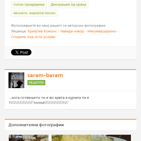
топло предјадење
Декорации од храна
лиснато. корнети.посно
Фотографиите во овој рецепт се авторски фотографии.
Лиценца:
Криејтив Комонс - Наведи извор - Некомерцијално -
Сподели под исти услови
saram-baram
РЕЦЕПТИ
...кога готвењето ти е во крвта а кујната ти е
\\\\\\\\\\\\\\\"топла\\\\\\\\\\\\\\\"
Дополнителни фотографии