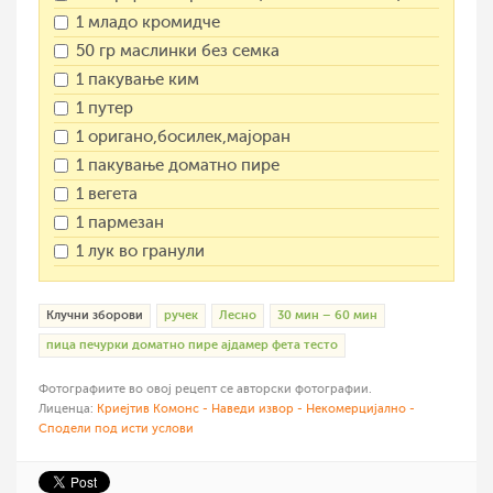
1 младо кромидче
50 гр маслинки без семка
1 пакување ким
1 путер
1 оригано,босилек,мајоран
1 пакување доматно пире
1 вегета
1 пармезан
1 лук во гранули
Клучни зборови
ручек
Лесно
30 мин – 60 мин
пица печурки доматно пире ајдамер фета тесто
Фотографиите во овој рецепт се авторски фотографии.
Лиценца:
Криејтив Комонс - Наведи извор - Некомерцијално -
Сподели под исти услови