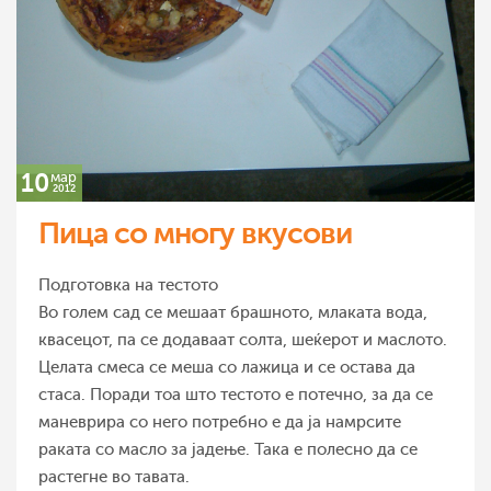
10
мар
2012
Пица со многу вкусови
Подготовка на тестото
Во голем сад се мешаат брашното, млаката вода,
квасецот, па се додаваат солта, шеќерот и маслото.
Целата смеса се меша со лажица и се остава да
стаса. Поради тоа што тестото е потечно, за да се
маневрира со него потребно е да ја намрсите
раката со масло за јадење. Така е полесно да се
растегне во тавата.