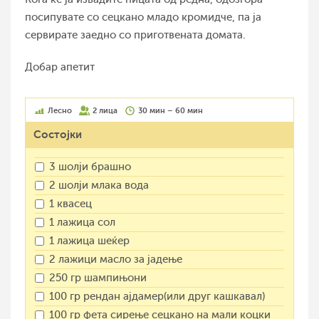
посипувате со сецкано младо кромидче, па ја
сервирате заедно со приготвената домата.
Добар апетит
Лесно
2 лица
30 мин – 60 мин
Состојки
3 шолји брашно
2 шолји млака вода
1 квасец
1 лажица сол
1 лажица шеќер
2 лажици масло за јадење
250 гр шампињони
100 гр рендан ајдамер(или друг кашкавал)
100 гр фета сирење сецкано на мали коцки