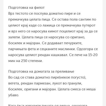
Подготовка на филот
Врз тестото се поспува доматно пире и се
премачкува целата пица. Се остава пола сантим по
целиот крај каде со лажица се премачкува путерот
и врз него се наросува кимот поцелиот крај за да се
залепи. Целата пица се наросува со оригано,
босилек и мајоран. Се додаваат печурките,
парчињата фета и сецканите маслинки. Одозгора се
наросува целиот рендан кашкавал. Се пече на 15-20
мин на 250 степени.
Подготовка на доматата за преливање
Во сад се става доматно пире(некое погусто),
вегета, рендан пармезан, лукот во гранули,
босилек, оригани и мајоран. Целата смеса се меша
убаво.
Кога ќе ја извадите пицата од редна, одозгора