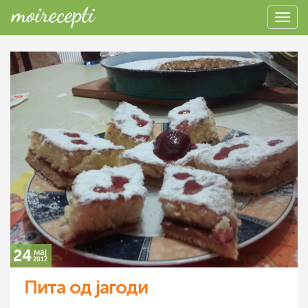
24
мај
2012
Пита од јагоди