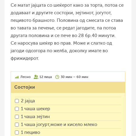
Се матат јајцата со шеќерот како за торта, потоа се
додаваат и другите состојки, зејтинот, јогутот,
пецивото брашното. Половина од смесата се става
во тавата за печење, се редат јагодите, па потоа
другата половина и се пече во 28 бр.40 минути.
Се наросува шеќер во прав. Може и слатко од
јагоди одозгора по желба, доколку имате во
фрижидерот.
Лесно
12 лица
30 мин – 60 мин
Состојки
2 јајца
1 чаша шекер
1 чаша зејтин
1 чаша јогурт,може и кисело млеко
1 пециво