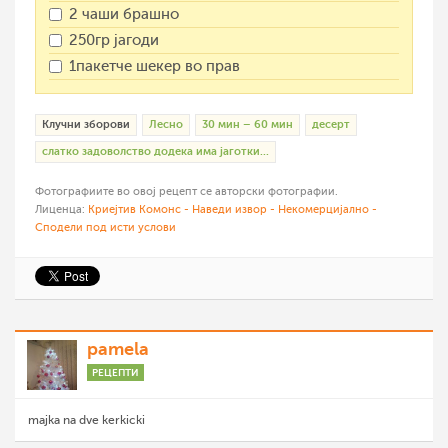
2 чаши брашно
250гр јагоди
1пакетче шекер во прав
Клучни зборови
Лесно
30 мин – 60 мин
десерт
слатко задоволство додека има јаготки...
Фотографиите во овој рецепт се авторски фотографии.
Лиценца:
Криејтив Комонс - Наведи извор - Некомерцијално -
Сподели под исти услови
pamela
РЕЦЕПТИ
majka na dve kerkicki