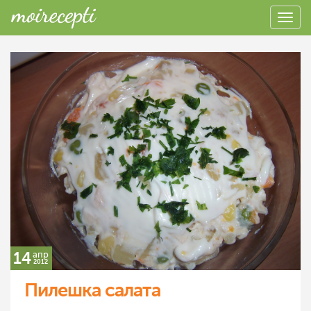
14
апр
2012
Пилешка салата