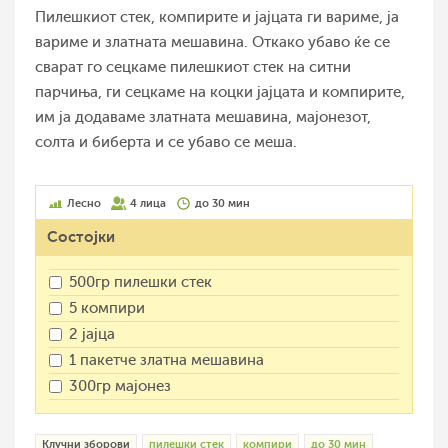
Пилешкиот стек, компирите и јајцата ги вариме, ја
вариме и златната мешавина. Откако убаво ќе се
сварат го сецкаме пилешкиот стек на ситни
парчиња, ги сецкаме на коцки јајцата и компирите,
им ја додаваме златната мешавина, мајонезот,
солта и биберта и се убаво се меша.
Лесно
4 лица
до 30 мин
Состојки
500гр пилешки стек
5 компири
2 јајца
1 пакетче златна мешавина
300гр мајонез
Клучни зборови
пилешки стек
компири
до 30 мин