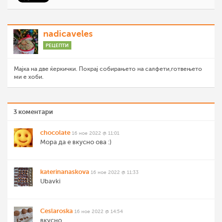
nadicaveles
РЕЦЕПТИ
Мајка на две ќеркички. Покрај собирањето на салфети,готвењето
ми е хоби.
3 коментари
chocolate
16 ное 2022 @ 11:01
Мора да е вкусно ова :)
katerinanaskova
16 ное 2022 @ 11:33
Ubavki
Ceslaroska
16 ное 2022 @ 14:54
вкусно