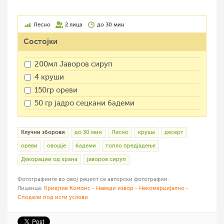
Лесно
2 лица
до 30 мин
Состојки
200мл Јаворов сируп
4 круши
150гр ореви
50 гр јадро сецкани бадеми
Клучни зборови
до 30 мин
Лесно
круша
десерт
ореви
овошје
бадеми
топло предјадење
Декорации од храна
јаворов сируп
Фотографиите во овој рецепт се авторски фотографии.
Лиценца:
Криејтив Комонс - Наведи извор - Некомерцијално -
Сподели под исти услови