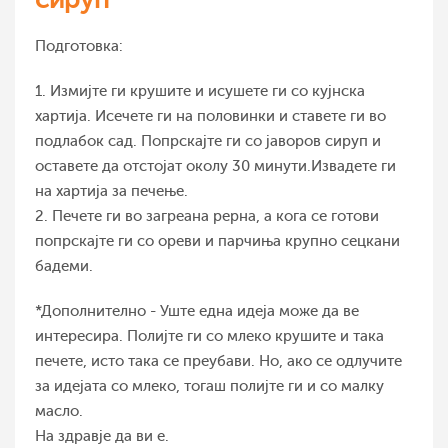
Подготовка:
1. Измијте ги крушите и исушете ги со кујнска
хартија. Исечете ги на половинки и ставете ги во
подлабок сад. Попрскајте ги со јаворов сируп и
оставете да отстојат околу 30 минути.Извадете ги
на хартија за печење.
2. Печете ги во загреана рерна, а кога се готови
попрскајте ги со ореви и парчиња крупно сецкани
бадеми.
*Дополнително - Уште една идеја може да ве
интересира. Полијте ги со млеко крушите и така
печете, исто така се преубави. Но, ако се одлучите
за идејата со млеко, тогаш полијте ги и со малку
масло.
На здравје да ви е.