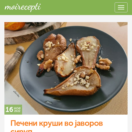
16
ное
2022
Печени круши во јаворов
сируп