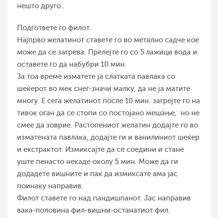
нешто друго..
Подгответе го филот.
Најпрво желатинот ставете го во метално садче кое
може да се загрева. Прелејте го со 5 лажици вода и
оставете го да набубри 10 мин.
За тоа време изматете ја слатката павлака со
шеќерот во мек снег-значи малку, да не ја матите
многу. Е сега желатинот после 10 мин. загрејте го на
тивок оган да се стопи со постојано мешање, но не
смее да зоврие. Растопениот желатин додајте го во
изматената павлака, додајте ги и ванилиниот шеќер
и екстрактот. Измиксајте да се соедини и стане
уште пенасто некаде околу 5 мин. Може да ги
додадете вишните и пак да измиксате ама јас
поинаку направив.
Филот ставете го над пандишпанот. Јас направив
вака-половина фил-вишни-останатиот фил.