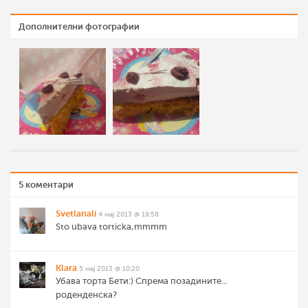
Дополнителни фотографии
5 коментари
Svetlanali
4 мај 2013 @ 19:58
Sto ubava torticka,mmmm
Klara
5 мај 2013 @ 10:20
Убава торта Бети:) Спрема позадините...
роденденска?