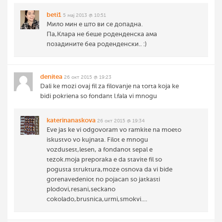
beti1
5 мај 2013 @ 10:51
Мило мин е што ви се допадна.
Па,Клара не беше роденденска ама
позадините беа роденденски.. :)
denitea
26 окт 2015 @ 19:23
Dali ke mozi ovaj fil za filovanje na torta koja ke
bidi pokriena so fondant l.fala vi mnogu
katerinanaskova
26 окт 2015 @ 19:34
Eve jas ke vi odgovoram vo ramkite na moeto
iskustvo vo kujnata. Filot e mnogu
vozdusest,lesen, a fondanot sepal e
tezok.moja preporaka e da stavite fil so
pogusta struktura,moze osnova da vi bide
gorenavedeniot no pojacan so jatkasti
plodovi,resani,seckano
cokolado,brusnica,urmi,smokvi....