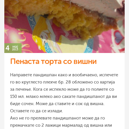
4
мај
2013
Пенаста торта со вишни
Направете пандишпан како и вообичаено, испечете
го во круглесто плехче бр. 28 обложено со хартија
за печење. Кога се испекло може да го полиете со
150 мл. млако млеко ако сакате пандишпанот да ви
биде сочен. Може да ставите и сок од вишна.
Оставете го да се излади.
Ако не го прелевате пандишпанот може да го
премачкате со 2 лажици мармалад од вишна или