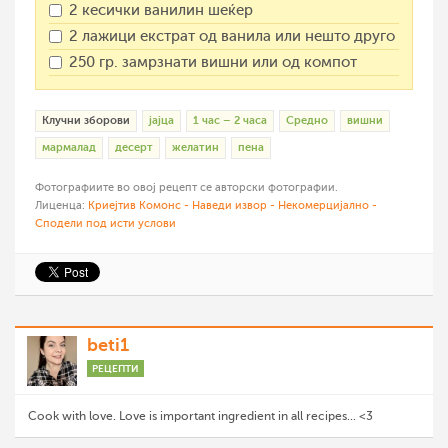
2 кесички ванилин шеќер
2 лажици екстрат од ванила или нешто друго
250 гр. замрзнати вишни или од компот
Клучни зборови
јајца
1 час – 2 часа
Средно
вишни
мармалад
десерт
желатин
пена
Фотографиите во овој рецепт се авторски фотографии.
Лиценца:
Криејтив Комонс - Наведи извор - Некомерцијално -
Сподели под исти услови
beti1
РЕЦЕПТИ
Cook with love. Love is important ingredient in all recipes... <3