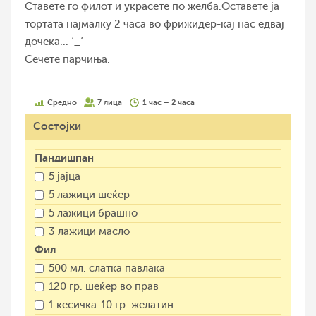
Ставете го филот и украсете по желба.Оставете ја
тортата најмалку 2 часа во фрижидер-кај нас едвај
дочека... ‘_‘
Сечете парчиња.
Средно
7 лица
1 час – 2 часа
Состојки
Пандишпан
5 јајца
5 лажици шеќер
5 лажици брашно
3 лажици масло
Фил
500 мл. слатка павлака
120 гр. шеќер во прав
1 кесичка-10 гр. желатин