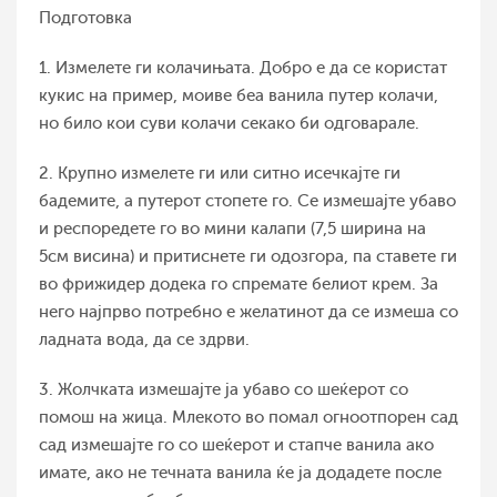
Подготовка
1. Измелете ги колачињата. Добро е да се користат
кукис на пример, моиве беа ванила путер колачи,
но било кои суви колачи секако би одговарале.
2. Крупно измелете ги или ситно исечкајте ги
бадемите, а путерот стопете го. Се измешајте убаво
и респоредете го во мини калапи (7,5 ширина на
5см висина) и притиснете ги одозгора, па ставете ги
во фрижидер додека го спремате белиот крем. За
него најпрво потребно е желатинот да се измеша со
ладната вода, да се здрви.
3. Жолчката измешајте ја убаво со шеќерот со
помош на жица. Млекото во помал огноотпорен сад
сад измешајте го со шеќерот и стапче ванила ако
имате, ако не течната ванила ќе ја додадете после