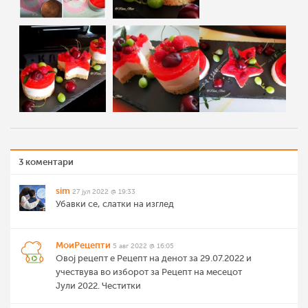
3 коментари
sim
27 јул 2022 @ 19:33
Убавки се, слатки на изглед
МоиРецепти
5 авг 2022 @ 16:05
Овој рецепт е Рецепт на денот за 29.07.2022 и
учествува во изборот за Рецепт на месецот
Јули 2022. Честитки