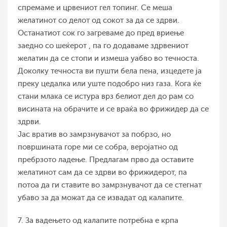
спремаме и црвениот гел топинг. Се меша
желатинот со делот од сокот за да се здрви.
Останатиот сок го загреваме до пред вриење
заедно со шеќерот , па го додаваме здрвениот
желатин да се стопи и измеша уабво во течноста.
Доколку течноста ви пушти бела пена, изцедете ја
преку цедалка или уште подобро низ газа. Кога ќе
стани млака се истура врз белиот дел до рам со
висината на обрачите и се враќа во фрижидер да се
здрви.
Јас вратив во замрзнувачот за побрзо, но
површината горе ми се собра, веројатно од
пребрзото ладење. Предлагам прво да оставите
желатинот сам да се здрви во фрижидерот, па
потоа да ги ставите во замрзнувачот да се стегнат
убаво за да можат да се извадат од калапите.
7. За вадењето од калапите потребна е крпа