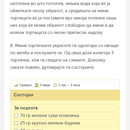
натопена во што потопла, жешка вода која ќе ја
обвиткате околу обрачот, а средината на мини
тортицата ќе ја поставите врз некоја потенка чаша
низ која ќе можи обрачот слободно да мини и да
излези тортицата со лесен притисок надолу.
8. Мини тортичките украсете ги одозгора со овошје
по желба и послужете ги. Од оваа доза излегоја 3
тортички, кои ги гледате на сликите. Доколку
сакате повеќе, дуплирајте ги состојките.
Средно
3 лица
1 час – 2 часа
Состојки
За подлога
70 гр мелени суви колачиња
25 гр крупно мелени бадеми