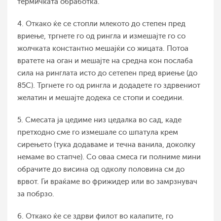
термичката обработка.
4. Откако ќе се стопли млекото до степен пред
вриење, тргнете го од рингла и измешајте го со
жолчката константно мешајќи со жицата. Потоа
вратете на оган и мешајте на средна кон послаба
сила на ринглата исто до сетепен пред вриење (до
85С). Тргнете го од рингла и додадете го здрвениот
желатин и мешајте додека се стопи и соедини.
5. Смесата ја цедиме низ цедалка во сад, каде
претходно сме го измешале со шпатула крем
сирењето (тука додаваме и течна ванила, доколку
немаме во стапче). Со оваа смеса ги полниме мини
обрачите до висина од одколу половина см до
врвот. Ги враќаме во фрижидер или во замрзнувач
за побрзо.
6. Откако ќе се здрви филот во калапите, го