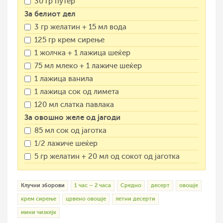
30 гр путер
За белиот дел
3 гр желатин + 15 мл вода
125 гр крем сирење
1 жолчка + 1 лажица шеќер
75 мл млеко + 1 лажиче шеќер
1 лажица ванила
1 лажица сок од лимета
120 мл слатка павлака
За овошно желе од јагоди
85 мл сок од јаготка
1/2 лажиче шеќер
5 гр желатин + 20 мл од сокот од јаготка
Клучни зборови
1 час – 2 часа
Средно
десерт
овошје
крем сирење
црвено овошје
летни десерти
мини чизкејк