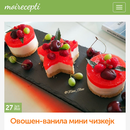
27
јул
2022
Овошен-ванила мини чизкејк