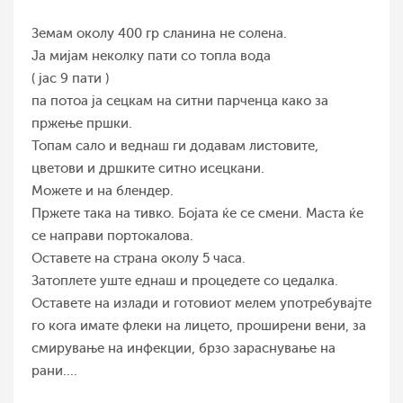
Земам околу 400 гр сланина не солена.
Ја мијам неколку пати со топла вода
( јас 9 пати )
па потоа ја сецкам на ситни парченца како за
пржење пршки.
Топам сало и веднаш ги додавам листовите,
цветови и дршките ситно исецкани.
Можете и на блендер.
Пржете така на тивко. Бојата ќе се смени. Маста ќе
се направи портокалова.
Оставете на страна околу 5 часа.
Затоплете уште еднаш и процедете со цедалка.
Оставете на излади и готовиот мелем употребувајте
го кога имате флеки на лицето, проширени вени, за
смирување на инфекции, брзо зараснување на
рани....