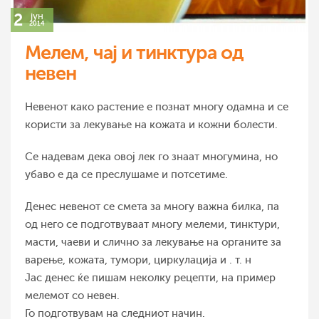
2
јун
2014
Мелем, чај и тинктура од
Невенот како растение е познат многу одамна и се
користи за лекување на кожата и кожни болести.
Се надевам дека овој лек го знаат многумина, но
убаво е да се преслушаме и потсетиме.
Денес невенот се смета за многу важна билка, па
од него се подготвуваат многу мелеми, тинктури,
масти, чаеви и слично за лекување на органите за
варење, кожата, тумори, циркулација и . т. н
Јас денес ќе пишам неколку рецепти, на пример
мелемот со невен.
Го подготвувам на следниот начин.