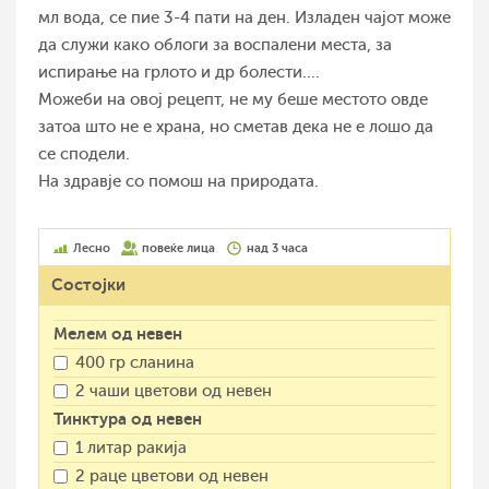
мл вода, се пие 3-4 пати на ден. Изладен чајот може
да служи како облоги за воспалени места, за
испирање на грлото и др болести....
Можеби на овој рецепт, не му беше местото овде
затоа што не е храна, но сметав дека не е лошо да
се сподели.
На здравје со помош на природата.
Лесно
повеќе лица
над 3 часа
Состојки
Мелем од невен
400 гр сланина
2 чаши цветови од невен
Тинктура од невен
1 литар ракија
2 раце цветови од невен