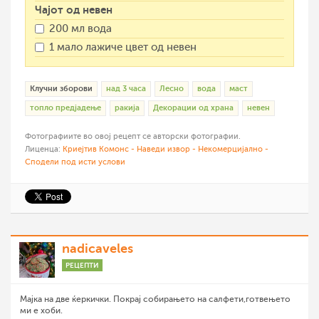
Чајот од невен
200 мл вода
1 мало лажиче цвет од невен
Клучни зборови
над 3 часа
Лесно
вода
маст
топло предјадење
ракија
Декорации од храна
невен
Фотографиите во овој рецепт се авторски фотографии.
Лиценца:
Криејтив Комонс - Наведи извор - Некомерцијално -
Сподели под исти услови
nadicaveles
РЕЦЕПТИ
Мајка на две ќеркички. Покрај собирањето на салфети,готвењето
ми е хоби.