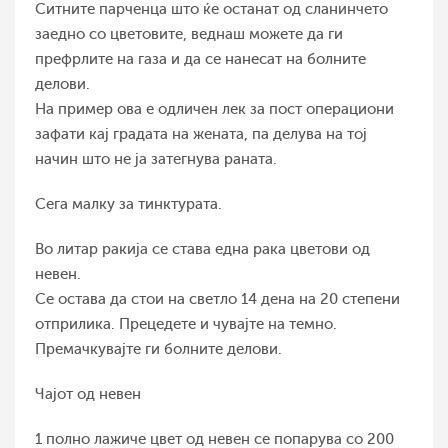
Ситните парченца што ќе останат од сланинчето
заедно со цветовите, веднаш можете да ги
префрлите на газа и да се нанесат на болните
делови.
На пример ова е одличен лек за пост операциони
зафати кај градата на жената, па делува на тој
начин што не ја затегнува раната.
Сега малку за тинктурата.
Во литар ракија се става една рака цветови од
невен.
Се остава да стои на светло 14 дена на 20 степени
отприлика. Прецедете и чувајте на темно.
Премачкувајте ги болните делови.
Чајот од невен
1 полно лажиче цвет од невен се попарува со 200