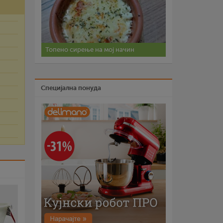
Топено сирење на мој начин
Специјална понуда