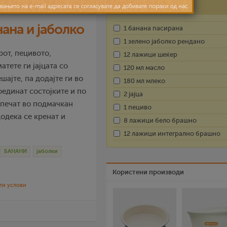
Состојки
ана и јаболко
1 банана пасирана
1 зелено јаболко рендано
рот, пецивото,
12 лажици шеќер
атете ги јајцата со
120 мл масло
шајте, па додајте ги во
180 мл млеко
оединат состојките и по
2 јајца
 печат во подмачкан
1 пециво
додека се кренат и
8 лажици бело брашно
12 лажици интегрално брашно
БАНАНИ
јаболки
Користени производи
ти услови