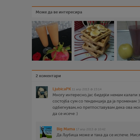
Може да ве интересира
2 коментари
LjubicaPK
11 апр 2013 @ 23:14
Многу интересно,јас бидејќи немам калапи з
состојба сум со тенденција да ја променам :)
одбегнувам,но претпоставувам дека ова мож
да се исече :)
Big Mama
17 апр 2013 @ 10:42
Да Љубица може и така да се испече. Мисл