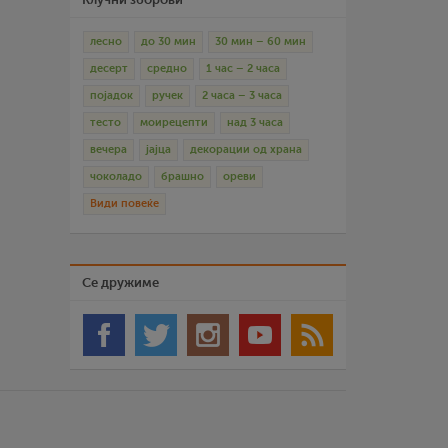
лесно
до 30 мин
30 мин – 60 мин
десерт
средно
1 час – 2 часа
појадок
ручек
2 часа – 3 часа
тесто
моирецепти
над 3 часа
вечера
јајца
декорации од храна
чоколадо
брашно
ореви
Види повеќе
Се дружиме