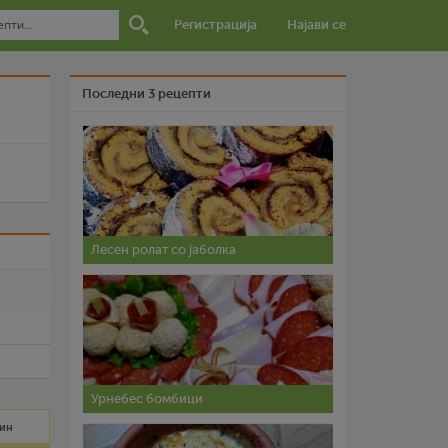
Регистрација
Најави се
Последни 3 рецепти
Лесен ролат со јаболка
и
Урнебес бомбици
мин