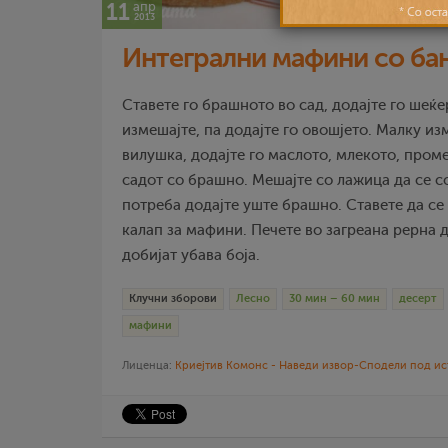
11
апр
2013
Интегрални мафини со бан
Ставете го брашното во сад, додајте го шеќе
измешајте, па додајте го овошјето. Малку изм
вилушка, додајте го маслото, млекото, проме
садот со брашно. Мешајте со лажица да се с
потреба додајте уште брашно. Ставете да се
калап за мафини. Печете во загреана рерна 
добијат убава боја.
Клучни зборови
Лесно
30 мин – 60 мин
десерт
мафини
Лиценца:
Криејтив Комонс - Наведи извор-Сподели под ис