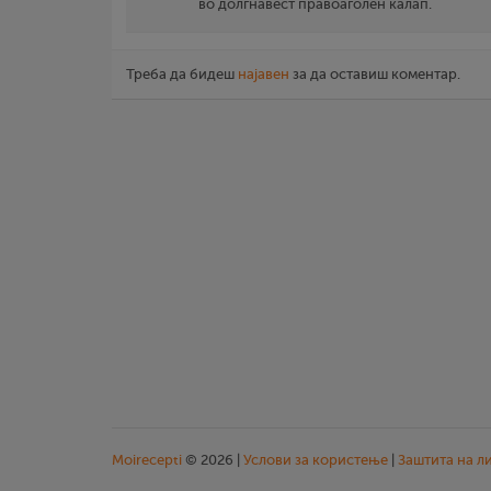
во долгнавест правоаголен калап.
Треба да бидеш
најавен
за да оставиш коментар.
Moirecepti
© 2026 |
Услови за користење
|
Заштита на л