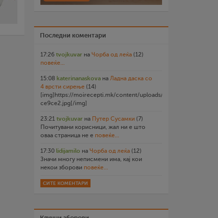
Последни коментари
17:26
tvojkuvar
на
Чорба од леќа
(12)
повеќе...
15:08
katerinanaskova
на
Ладна даска со
4 врсти сирење
(14)
[img]https://moirecepti.mk/content/uploads/2026/07/20260719
ce9ce2.jpg[/img]
23:21
tvojkuvar
на
Путер Сусамки
(7)
Почитувани корисници, жал ни е што
оваа страница не е
повеќе...
17:30
lidijamilo
на
Чорба од леќа
(12)
Значи многу неписмени има, кај кои
некои зборови
повеќе...
СИТЕ КОМЕНТАРИ
Клучни зборови