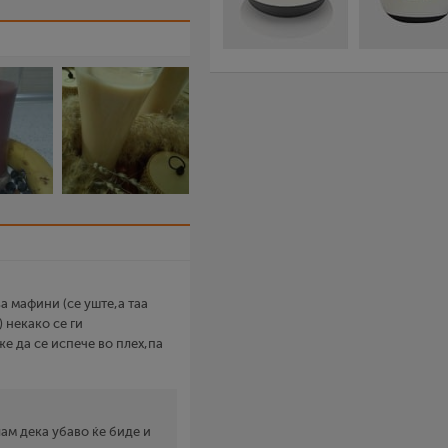
а мафини (се уште,а таа
) некако се ги
е да се испече во плех,па
ам дека убаво ќе биде и