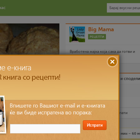
нас
Big Mama
РЕЦЕПТИ
Вработена мајка која сака да готви и
експериментира во кујната.
Биди вистински пријател и сподел
Омилен
Испечати го рецептот
Рецептот е прочитан
7,900
пати
Лесно
4 лица
30 мин – 60 