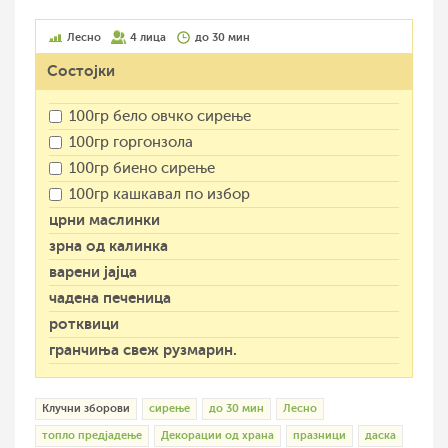
Лесно
4 лица
до 30 мин
Состојки
100гр бело овчко сирење
100гр горгонзола
100гр биено сирење
100гр кашкавал по избор
црни маслинки
зрна од калинка
варени јајца
чадена печеница
ротквици
гранчиња свеж рузмарин.
Клучни зборови
сирење
до 30 мин
Лесно
топло предјадење
Декорации од храна
празници
даска