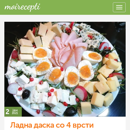
2
јан
2021
Ладна даска со 4 врсти