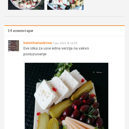
14 коментари
katerinanaskova
7 јан 2021 @ 12:25
Eve slika za uste edna verzija na vakvo
posluzuvanje