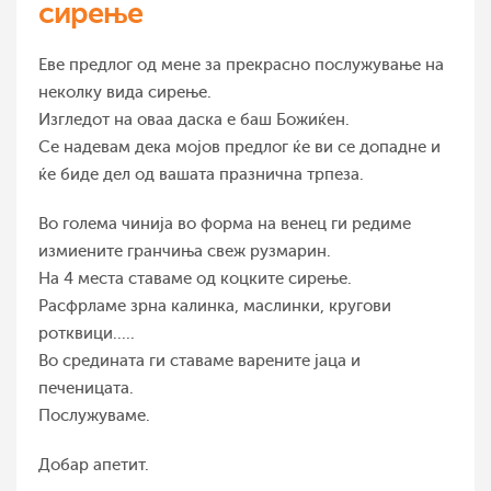
сирење
Еве предлог од мене за прекрасно послужување на
неколку вида сирење.
Изгледот на оваа даска е баш Божиќен.
Се надевам дека мојов предлог ќе ви се допадне и
ќе биде дел од вашата празнична трпеза.
Во голема чинија во форма на венец ги редиме
измиените гранчиња свеж рузмарин.
На 4 места ставаме од коцките сирење.
Расфрламе зрна калинка, маслинки, кругови
ротквици.....
Во средината ги ставаме варените јаца и
печеницата.
Послужуваме.
Добар апетит.