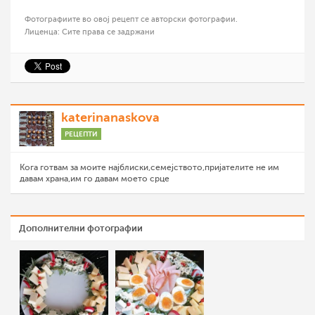
Фотографиите во овој рецепт се авторски фотографии.
Лиценца: Сите права се задржани
katerinanaskova
РЕЦЕПТИ
Кога готвам за моите најблиски,семејството,пријателите не им
давам храна,им го давам моето срце
Дополнителни фотографии