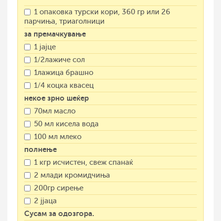
1 опаковка турски кори, 360 гр или 26
парчиња, триаголници
за премачкување
1 јајце
1/2лажиче сол
1лажица брашно
1/4 коцка квасец
некое зрно шеќер
70мл масло
50 мл кисела вода
100 мл млеко
полнење
1 кгр исчистен, свеж спанаќ
2 млади кромидчиња
200гр сирење
2 јјаца
Сусам за одозгора.