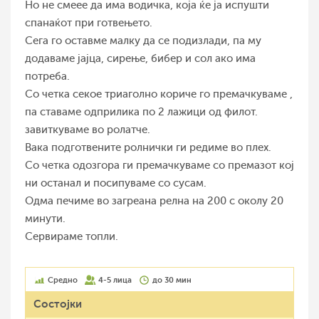
Но не смеее да има водичка, која ќе ја испушти
спанаќот при готвењето.
Сега го оставме малку да се подизлади, па му
додаваме јајца, сирење, бибер и сол ако има
потреба.
Со четка секое триаголно кориче го премачкуваме ,
па ставаме одприлика по 2 лажици од филот.
завиткуваме во ролатче.
Вака подготвените ролнички ги редиме во плех.
Со четка одозгора ги премачкуваме со премазот кој
ни останал и посипуваме со сусам.
Одма печиме во загреана релна на 200 с околу 20
минути.
Сервираме топли.
Средно
4-5 лица
до 30 мин
Состојки