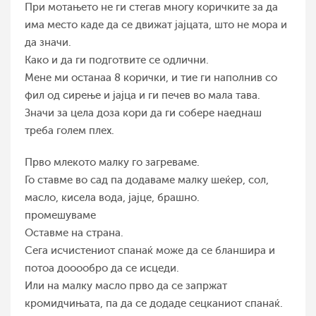
При мотањето не ги стегав многу коричките за да
има место каде да се движат јајцата, што не мора и
да значи.
Како и да ги подготвите се одлични.
Мене ми останаа 8 корички, и тие ги наполнив со
фил од сирење и јајца и ги печев во мала тава.
Значи за цела доза кори да ги собере наеднаш
треба голем плех.
Прво млекото малку го загреваме.
Го ставме во сад па додаваме малку шеќер, сол,
масло, кисела вода, јајце, брашно.
промешуваме
Оставме на страна.
Сега исчистениот спанаќ може да се бланшира и
потоа дооообро да се исцеди.
Или на малку масло прво да се запржат
кромидчињата, па да се додаде сецканиот спанаќ.