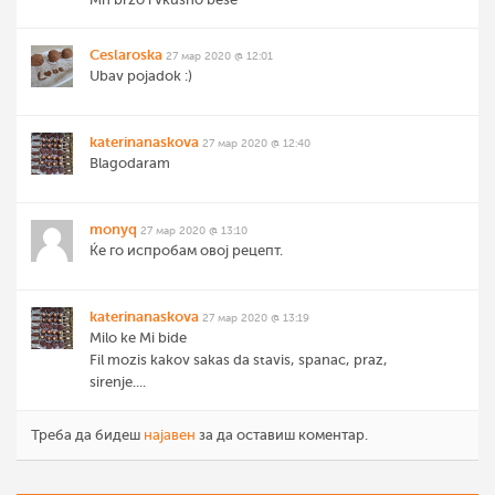
Ceslaroska
27 мар 2020 @ 12:01
Ubav pojadok :)
katerinanaskova
27 мар 2020 @ 12:40
Blagodaram
monyq
27 мар 2020 @ 13:10
Ќе го испробам овој рецепт.
katerinanaskova
27 мар 2020 @ 13:19
Milo ke Mi bide
Fil mozis kakov sakas da stavis, spanac, praz,
sirenje....
Треба да бидеш
најавен
за да оставиш коментар.