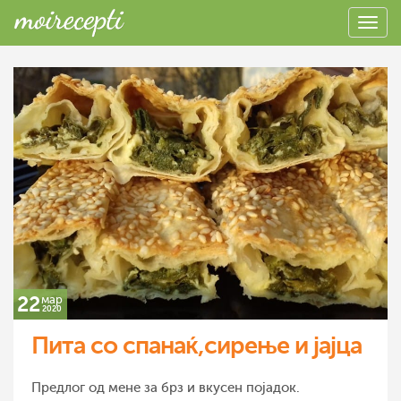
22
мар
2020
Пита со спанаќ,сирење и јајца
Предлог од мене за брз и вкусен појадок.