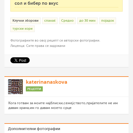
сол и бибер по вкус
Клучни зборови
спанаќ
Средно
до 30 мин
појадок
турски кори
Фотографиите во овој рецепт се авторски фотографии.
Лиценца: Сите права се задржани
katerinanaskova
РЕЦЕПТИ
Кога готвам за моите најблиски,семејството,пријателите не им
давам храна,им го давам моето срце
Дополнителни фотографии