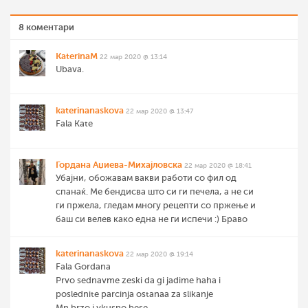
8 коментари
KaterinaM
22 мар 2020 @ 13:14
Ubava.
katerinanaskova
22 мар 2020 @ 13:47
Fala Kate
Гордана Аџиева-Михајловска
22 мар 2020 @ 18:41
Убајни, обожавам вакви работи со фил од
спанаќ. Ме бендисва што си ги печела, а не си
ги пржела, гледам многу рецепти со пржење и
баш си велев како една не ги испечи :) Браво
katerinanaskova
22 мар 2020 @ 19:14
Fala Gordana
Prvo sednavme zeski da gi jadime haha i
poslednite parcinja ostanaa za slikanje
Mn brzo i vkusno bese