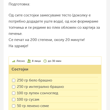
Подготовка:
Од сите состојки замесуваме тесто (доколку е
потребно додадете уште вода), од кое формираме
топчиња и ги редиме во плех обложен со хартија за
печење.
Се печат на 200 степени, околу 20 минути!
На здравје!
Лесно
8 лица
до 30 мин
Состојки
250 гр бело брашно
250 гр интегрално брашно
100 гр лупен сончоглед
100 гр сусам
50 гр ленено семе