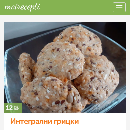
12
мај
2021
Интегрални грицки