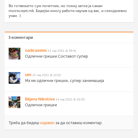
Во готвењето сум почетник, но токму затоа ја сакам
moirecepti.mk. Бидејќи многу работи научив од вас, и секојдневно
учам. :)
3 коментари
nadicaveles
13 мај 2021 @ 09:41
Одлични грицки.Составот супер
sim
13 мај 2021 @ 12:02
Мх мх одлични грицки, супер занимација
Biljana Nikolova
14 мај 2021 @ 22:50
Одлични грицки
Треба да бидеш
најавен
за да оставиш коментар.