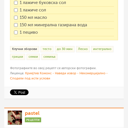
1 лажиче буковска сол
1 лажиче сол
150 мл масло
150 мл минерална газирана вода
1 пециво
Клучни зборови
тесто
до 30 мин
Лесно
интегрално
грицки
семки
семиња
Фотографиите во овој рецепт се авторски фотографии.
Лиценца:
Криејтив Комонс - Наведи извор - Некомерцијално -
Сподели под исти услови
pastel
РЕЦЕПТИ