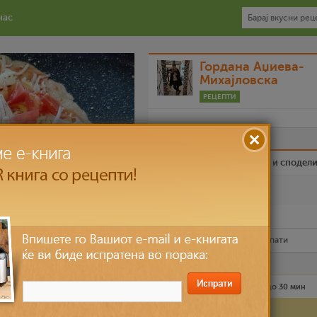
нас
Гордана Аџиева-
Михајловска
РЕЦЕПТИ
Биди вистински пријател и сподел
Омилен
Испечати го рецептот
Рецептот е прочитан
3,449
пати
Средно
1 лица
до 30 мин
Состојки