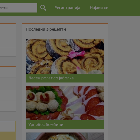
Регистрација
Најави се
Последни 3 рецепти
и
Лесен ролат со јаболка
Урнебес бомбици