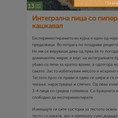
13
сеп
2020
Интегрална пица со пипер
кашкавал
Експериментирањето во кујна е еден од нај
предизвици. Во потрага по поздрави рецепти,
Не ми се веруваше дека од прва ќе го погода
доминантен мирис и вкус на интегралните б
убаво се печи за кратко време, а одозгора м
сакате. Јас го избегнувам месото и искрено 
Тестото брзо се прави и одма се шири и се 
чекање, нарастување и слично. Од оваа кол
3-4 пици со средна големина. Со брашната 
слободно да експериментирате.
Измешајте ги сите состојки за тестото освен
тесто со раката, ако е премногу суво додад