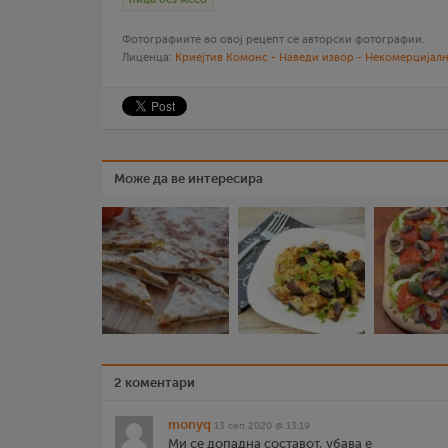
Фотографиите во овој рецепт се авторски фотографии.
Лиценца:
Криејтив Комонс - Наведи извор - Некомерцијалн
Може да ве интересира
2 коментари
monyq
13 сеп 2020 @ 13:19
Ми се допадна составот, убава е