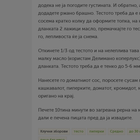
додека не ја погодите густината. И обратно,
додадете ржано брашно. Тестото треба да е 
сосема кратко колку да оформите топка, на к
дланката 2 лажици масло, премачкајте го тес
го, лепливоста ќе ја снема.
Откинете 1/3 од тестото и на нелеплива тав
малку масло (користам Делимано коперлукс)
дланката. Тестото треба да е тенко до 5-6 мм
Нанесете го доматниот сос, поросете сусам 
кашкавалот, пиперките, доматот, кромидот, 
оригано на крај.
Печете 10тина минути во загреана рерна на
дали е печена пицата пред да ја извадите.
Клучни зборови
тесто
пиперки
Средно
до 30
пица без месо