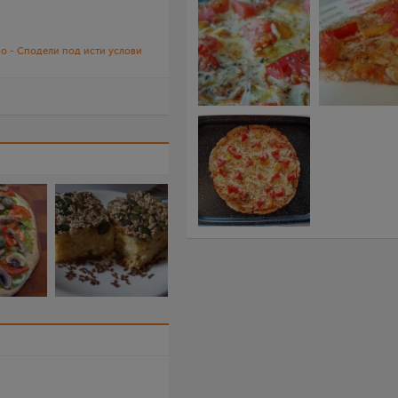
о - Сподели под исти услови