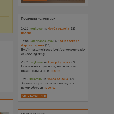
Последни коментари
17:26
tvojkuvar
на
Чорба од леќа
(12)
повеќе...
15:08
katerinanaskova
на
Ладна даска со
4 врсти сирење
(14)
[img]https://moirecepti.mk/content/uploads/2026/07/20260719
ce9ce2.jpg[/img]
23:21
tvojkuvar
на
Путер Сусамки
(7)
Почитувани корисници, жал ни е што
оваа страница не е
повеќе...
17:30
lidijamilo
на
Чорба од леќа
(12)
Значи многу неписмени има, кај кои
некои зборови
повеќе...
СИТЕ КОМЕНТАРИ
Клучни зборови