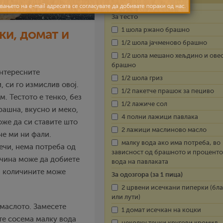
За тесто
1 шола ржано брашно
ки, домат и
1/2 шола јачменово брашно
1/2 шола мешано хељдино и ове
брашно
интересните
1/2 шола гриз
 си го измислив овој.
1/2 пакетче прашок за пециво
м. Тестото е тенко, без
1/2 лажиче сол
рашна, вкусно и меко,
4 полни лажици павлака
оже да си ставите што
2 лажици маслиново масло
не ми ни фали.
малку вода ако има потреба, во
печи, нема потреба од
зависност од брашното и проценто
ичина може да добиете
вода на павлаката
и количините може
За одозгора (за 1 пица)
2 црвени исечкани пиперки (бла
или лути)
 маслото. Замесете
1 домат исечкан на коцки
ете сосема малку вода
неколку тенки кругови кромид