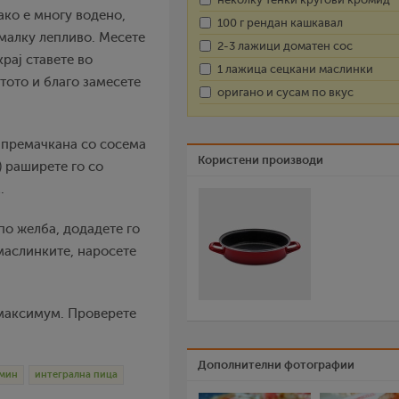
 ако е многу водено,
100 г рендан кашкавал
малку лепливо. Месете
2-3 лажици доматен сос
рај ставете во
1 лажица сецкани маслинки
тото и благо замесете
оригано и сусам по вкус
а премачкана со сосема
Користени производи
 раширете го со
.
по желба, додадете го
маслинките, наросете
 максимум. Проверете
Дополнителни фотографии
 мин
интегрална пица