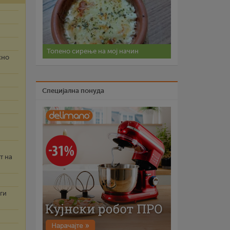
Топено сирење на мој начин
сно
Специјална понуда
т на
ги