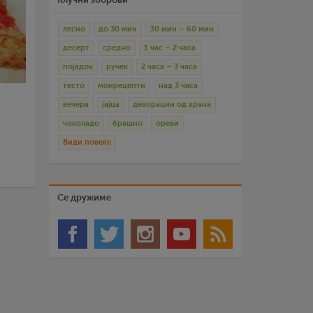
лесно
до 30 мин
30 мин – 60 мин
десерт
средно
1 час – 2 часа
појадок
ручек
2 часа – 3 часа
тесто
моирецепти
над 3 часа
вечера
јајца
декорации од храна
чоколадо
брашно
ореви
Види повеќе
Се дружиме