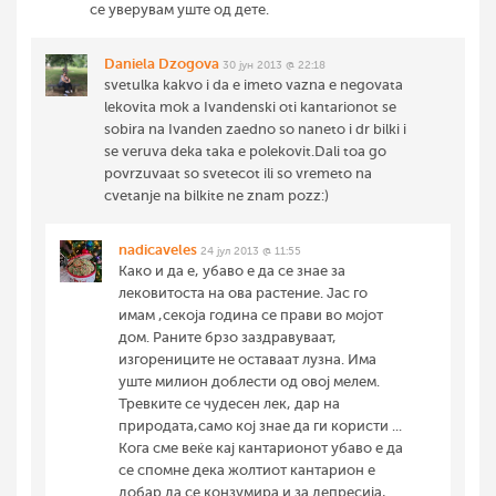
се уверувам уште од дете.
Daniela Dzogova
30 јун 2013 @ 22:18
svetulka kakvo i da e imeto vazna e negovata
lekovita mok a Ivandenski oti kantarionot se
sobira na Ivanden zaedno so naneto i dr bilki i
se veruva deka taka e polekovit.Dali toa go
povrzuvaat so svetecot ili so vremeto na
cvetanje na bilkite ne znam pozz:)
nadicaveles
24 јул 2013 @ 11:55
Како и да е, убаво е да се знае за
лековитоста на ова растение. Јас го
имам ,секоја година се прави во мојот
дом. Раните брзо заздравуваат,
изгорениците не оставаат лузна. Има
уште милион доблести од овој мелем.
Тревките се чудесен лек, дар на
природата,само кој знае да ги користи ...
Кога сме веќе кај кантарионот убаво е да
се спомне дека жолтиот кантарион е
добар да се конзумира и за депресија,.