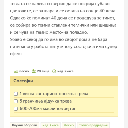
теглата се налева со зејтин да се покријат убаво
цветовите, се затвара и се остава на сонце 40 дена.
Одкако ќе поминат 40 дена се процедува зејтинот,
се собира во темни стаклени теглички или шишиња
и се чува на темно место-на поладно.
Убаво е секој да го има во својот дом а не бара
нити многу работа ниту многу состојки а има супер
ефект.
Лесно
20 лица
над 3 часа
Состојки
1 китка кантарион-посекна трева
5 гранчиња ајдучка трева
600-700мл маслинов зејтин
Клучни зборови
над 3 часа
Лесно
топло предјадење