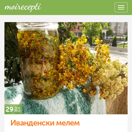
29
јун
2013
Иванденски мелем