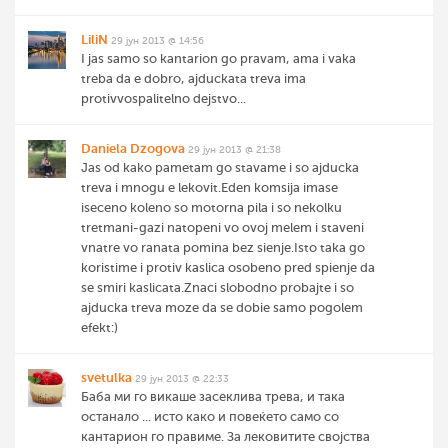
LiliN
29 јун 2013 @ 14:56
I jas samo so kantarion go pravam, ama i vaka
treba da e dobro, ajduckata treva ima
protivvospalitelno dejstvo...
Daniela Dzogova
29 јун 2013 @ 21:38
Jas od kako pametam go stavame i so ajducka
treva i mnogu e lekovit.Eden komsija imase
iseceno koleno so motorna pila i so nekolku
tretmani-gazi natopeni vo ovoj melem i staveni
vnatre vo ranata pomina bez sienje.Isto taka go
koristime i protiv kaslica osobeno pred spienje da
se smiri kaslicata.Znaci slobodno probajte i so
ajducka treva moze da se dobie samo pogolem
efekt:)
svetulka
29 јун 2013 @ 22:33
Баба ми го викаше засеклива трева, и така
останало ... исто како и повеќето само со
кантарион го правиме. За лековитите својства