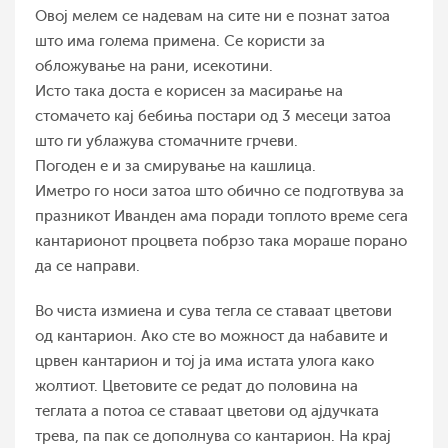
Овој мелем се надевам на сите ни е познат затоа
што има голема примена. Се користи за
обложување на рани, исекотини.
Исто така доста е корисен за масирање на
стомачето кај бебиња постари од 3 месеци затоа
што ги ублажува стомачните грчеви.
Погоден е и за смирување на кашлица.
Иметро го носи затоа што обично се подготвува за
празникот Иванден ама поради топлото време сега
кантарионот процвета побрзо така мораше порано
да се направи.
Во чиста измиена и сува тегла се ставаат цветови
од кантарион. Ако сте во можност да набавите и
црвен кантарион и тој ја има истата улога како
жолтиот. Цветовите се редат до половина на
теглата а потоа се ставаат цветови од ајдучката
трева, па пак се дополнува со кантарион. На крај