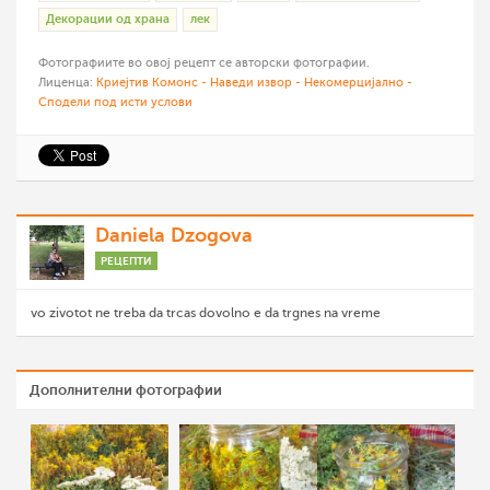
Декорации од храна
лек
Фотографиите во овој рецепт се авторски фотографии.
Лиценца:
Криејтив Комонс - Наведи извор - Некомерцијално -
Сподели под исти услови
Daniela Dzogova
РЕЦЕПТИ
vo zivotot ne treba da trcas dovolno e da trgnes na vreme
Дополнителни фотографии