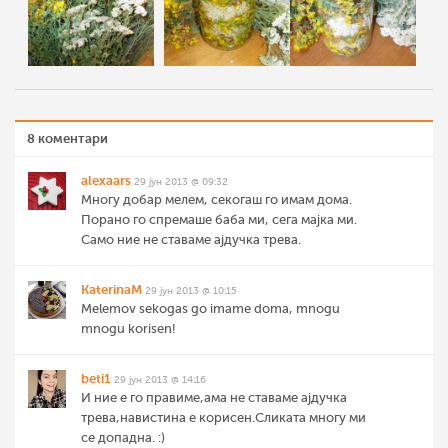
8 коментари
alexaars
29 јун 2013 @ 09:32
Многу добар мелем, секогаш го имам дома.
Порано го спремаше баба ми, сега мајка ми.
Само ние не ставаме ајдучка трева.
KaterinaM
29 јун 2013 @ 10:15
Melemov sekogas go imame doma, mnogu
mnogu korisen!
beti1
29 јун 2013 @ 14:16
И ние е го правиме,ама не ставаме ајдучка
трева,навистина е корисен.Сликата многу ми
се допадна. :)