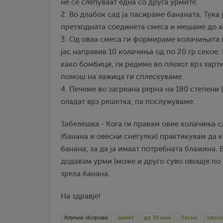
не се слепуваат една со друга урмите.
2. Во длабок сад ја пасираме бананата. Тука
претходната соединета смеса и мешаме до 
3. Од оваа смеса ги формираме колачињата 
јас направив 10 колачиња од по 20 гр секое
како бомбици, ги редиме во плехот врз харти
помош на лажица ги сплескуваме.
4. Печеме во загреана рерна на 180 степени 
оладат врз решетка, па послужуваме.
Забелешка - Кога ги правам овие колачиња с
(банана и овесни снегулки) практикувам да 
банана, за да ја имаат потребната блажина. В
додавам урми (може и друго суво овошје по
зрела банана.
На здравје!
Клучни зборови
цимет
до 30 мин
Лесно
овесн