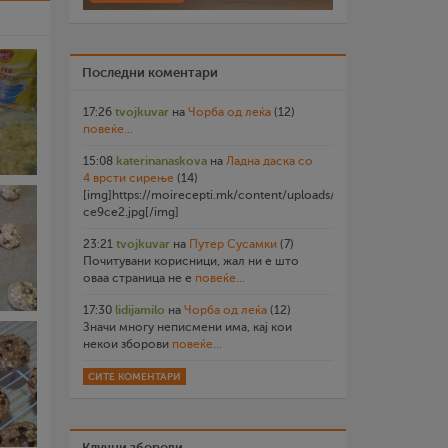
Последни коментари
17:26
tvojkuvar
на
Чорба од леќа
(12)
повеќе...
15:08
katerinanaskova
на
Ладна даска со
4 врсти сирење
(14)
[img]https://moirecepti.mk/content/uploads/2026/07/20260719
ce9ce2.jpg[/img]
23:21
tvojkuvar
на
Путер Сусамки
(7)
Почитувани корисници, жал ни е што
оваа страница не е
повеќе...
17:30
lidijamilo
на
Чорба од леќа
(12)
Значи многу неписмени има, кај кои
некои зборови
повеќе...
СИТЕ КОМЕНТАРИ
Клучни зборови