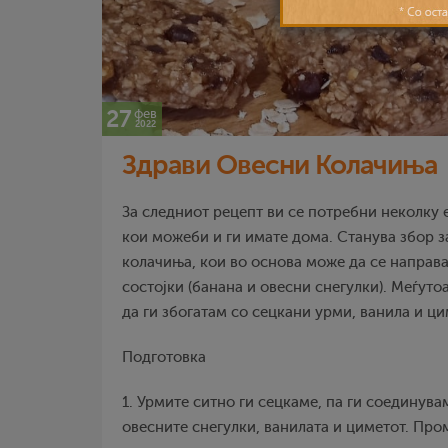
27
фев
2022
Здрави Овесни Колачиња
За следниот рецепт ви се потребни неколку 
кои можеби и ги имате дома. Станува збор з
колачиња, кои во основа може да се направ
состојки (банана и овесни снегулки). Меѓутоа
да ги збогатам со сецкани урми, ванила и ци
Подготовка
1. Урмите ситно ги сецкаме, па ги соединува
овесните снегулки, ванилата и циметот. Про