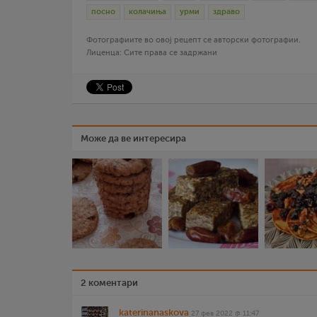
посно
колачиња
урми
здраво
Фотографиите во овој рецепт се авторски фотографии.
Лиценца: Сите права се задржани
Може да ве интересира
2 коментари
katerinanaskova
27 фев 2022 @ 11:47