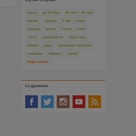
лесно
до 30 мин
30 мин – 60 мин
десерт
средно
1 час – 2 часа
појадок
ручек
2 часа – 3 часа
тесто
моирецепти
над 3 часа
вечера
јајца
декорации од храна
чоколадо
брашно
ореви
Види повеќе
Се дружиме