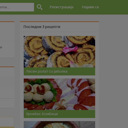
Регистрација
Најави се
Последни 3 рецепти
со
Лесен ролат со јаболка
и
Урнебес бомбици