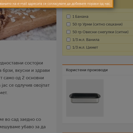
Состојки
1 Банана
50 гр Урми (ситно сецкани)
50 гр Овесни снегулки (ситни)
1/3 м.л. Ванила
1/3 м.л. Цимет
едноставни состојки
Користени производи
а брзи, вкусни и здрави
ат само од 2 основни
 јас се одлучив овојпат
мет.
ме во сад заедно со
мешуваме убаво за да