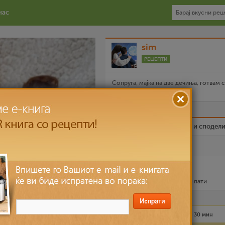
нас
sim
РЕЦЕПТИ
Сопруга, мајка на две дечиња, готвам 
љубов за моите најмили
Биди вистински пријател и сподел
Омилен
Испечати го рецептот
Рецептот е прочитан
11,109
пати
Лесно
2 лица
до 30 мин