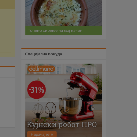
Топено сирење на мој начин
Специјална понуда