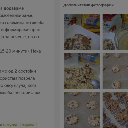
Дополнителни фотографии
 ја додаваме
хомогенизирање.
во големина по желба,
. Ги формираме прво
ја за печење, па со
(15-20 минути). Нека
амо од 2 состојки
користам позрела
о овој случај кога
 желба) не користам
и снегулки
појадок