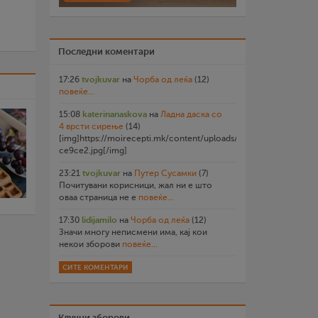
Последни коментари
17:26
tvojkuvar
на
Чорба од леќа
(12)
повеќе...
15:08
katerinanaskova
на
Ладна даска со
4 врсти сирење
(14)
[img]https://moirecepti.mk/content/uploads/2026/07/20260719
ce9ce2.jpg[/img]
23:21
tvojkuvar
на
Путер Сусамки
(7)
Почитувани корисници, жал ни е што
оваа страница не е
повеќе...
17:30
lidijamilo
на
Чорба од леќа
(12)
Значи многу неписмени има, кај кои
некои зборови
повеќе...
СИТЕ КОМЕНТАРИ
Клучни зборови