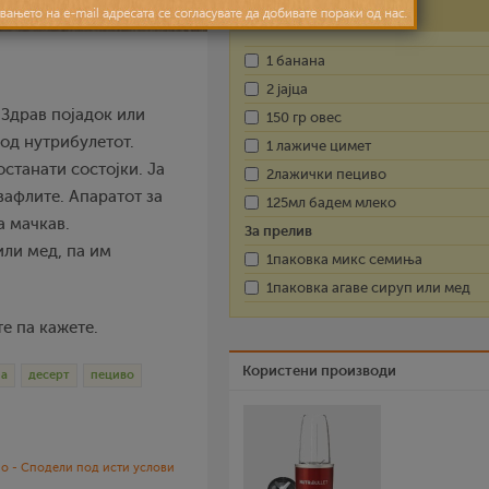
Состојки
1 банана
2 јајца
 Здрав појадок или
150 гр овес
 од нутрибулетот.
1 лажиче цимет
останати состојки. Ја
2лажички пециво
вафлите. Апаратот за
125мл бадем млеко
а мачкав.
За прелив
или мед, па им
1паковка микс семиња
1паковка агаве сируп или мед
е па кажете.
Користени производи
на
десерт
пециво
о - Сподели под исти услови