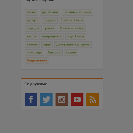
лесно
до 30 мин
30 мин – 60 мин
десерт
средно
1 час – 2 часа
појадок
ручек
2 часа – 3 часа
тесто
моирецепти
над 3 часа
вечера
јајца
декорации од храна
чоколадо
брашно
ореви
Види повеќе
Се дружиме