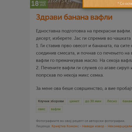
18
мар
2021
Здрави банана вафли
Едноставна подготовка на прекрасни вафли.
десерт, изберете. Јас ги спремив во чашката
1. Ги ставив прво овесот и бананата, па сите 
соединив смесата, и почнав со печењето на 
вафли го премачкував масло. На секоја вафл
2. Печените вафли ги служев со агаве сируп 
попрскав по некоја микс семка.
За мене ова беше совршенство, а вие пробајт
Клучни зборови
цимет
до 30 мин
Лесно
бана
овес
вафли
Фотографиите во овој рецепт се авторски фотографии.
Лиценца:
Криејтив Комонс - Наведи извор - Некомерцијалн