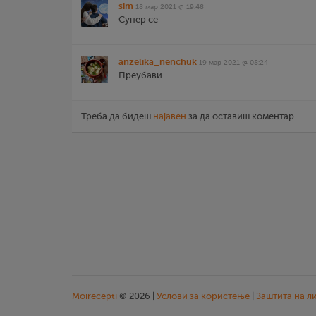
sim
18 мар 2021 @ 19:48
Супер се
anzelika_nenchuk
19 мар 2021 @ 08:24
Преубави
Треба да бидеш
најавен
за да оставиш коментар.
Moirecepti
© 2026 |
Услови за користење
|
Заштита на л