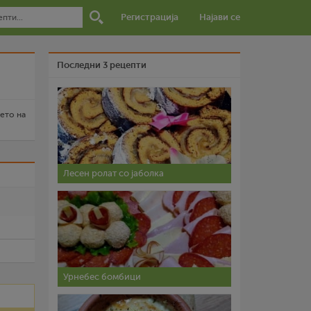
Регистрација
Најави се
Последни 3 рецепти
њето на
Лесен ролат со јаболка
и
Урнебес бомбици