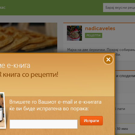
нас
nadicaveles
РЕЦЕПТИ
Мајка на две ќеркички. Покрај собира
салфети,готвењето ми е хоби.
Биди вистински пријател и сподел
Омилен
Испечати го рецептот
Рецептот е прочитан
10,045
пати
Лесно
4 лица
до 30 мин