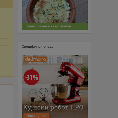
Топено сирење на мој начин
Специјална понуда