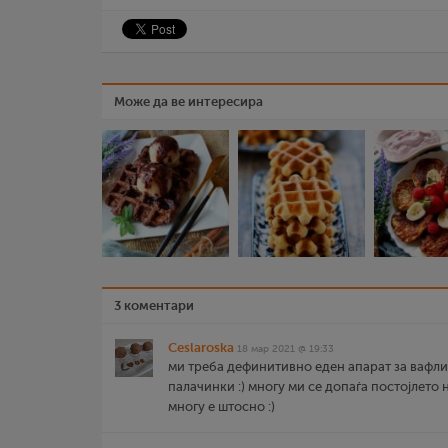
Може да ве интересира
3 коментари
Ceslaroska
18 мар 2021 @ 19:33
ми треба дефинитивно еден апарат за вафли,
палачинки :) многу ми се допаѓа постојлето
многу е штосно :)