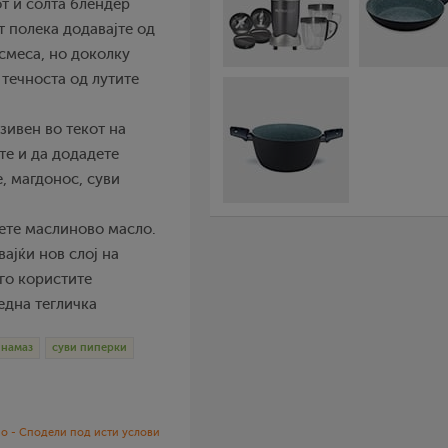
от и солта блендер
т полека додавајте од
смеса, но доколку
 течноста од лутите
зивен во текот на
те и да додадете
, магдонос, суви
урете маслиново масло.
ајќи нов слој на
 го користите
една тегличка
намаз
суви пиперки
о - Сподели под исти услови