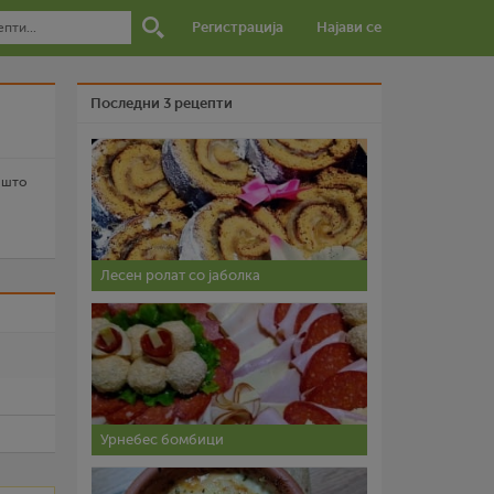
Регистрација
Најави се
Последни 3 рецепти
е што
Лесен ролат со јаболка
и
Урнебес бомбици