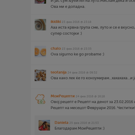
И јас сум љубител на луто.Мислам дека и осето
Ова ми е допадна.
ikidiki
23 фев 2016 @ 23:18
Ааа иста крвна група сме, луто и се е вкусно
супер состојки :)
chalo
23 фев 2016 @ 23:35
Ova sigurno ke go probame :)
teofanija
24 фев 2016 @ 09:32
Ова како лек ќе го конзумирам...хахахаха...и ј
МоиРецепти
24 фев 2016 @ 16:18
Oвој рецепт е Рецепт на денот за 23.02.2016 
Рецепт на месецот Февруари 2016. Честитки
Daniela
25 фев 2016 @ 21:53
Благодарам МоиРецепти :)