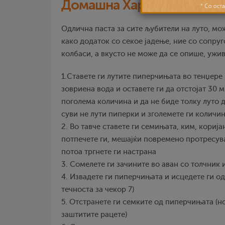
Домашна Хариша паста
Одлична паста за сите љубители на луто, мож
како додаток со секое јадење, ние со сопру
колбаси, а вкусто не може да се опише, ужив
1.Ставете ги лутите пиперчињата во тенџере 
зовриена вода и оставете ги да отстојат 30 
поголема количина и да не биде толку луто 
суви не лути пиперки и зголемете ги количи
2. Во тавче ставете ги семињата, ким, корија
потпечете ги, мешајќи повремено протресувај
потоа тргнете ги настрана
3. Сомелете ги зачините во аван со толчник
4. Извадете ги пиперчињата и исцедете ги од 
течноста за чекор 7)
5. Отстранете ги семките од пиперчињата (н
заштитите рацете)