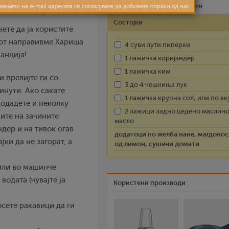
Лесно
30 мин – 60 мин
Состојки
ете да ја користите
гот направивме Хариша
4 суви лути пиперки
анција!
1 лажичка коријандер
1 лажичка ким
и прелијте ги со
3 до 4 чешниња лук
минути. Ако сакате
1 лажичка крупна сол, или по вк
додадете и неколку
2 лажици ладно цедено маслин
ните на зачините
масло
ндер и на тивок огав
додатоци по желба нане, магдонос
ки да не загорат, а
од лимон, сушени домати
 или во машинче
водата (чувајте ја
Користени производи
осете ракавици да ги