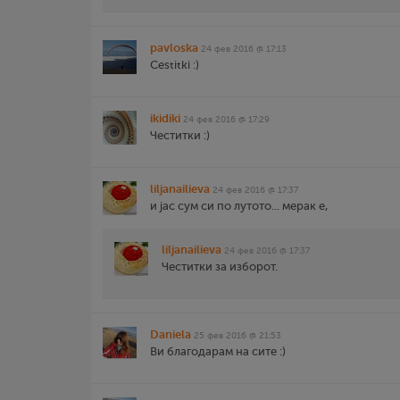
pavloska
24 фев 2016 @ 17:13
Cestitki :)
ikidiki
24 фев 2016 @ 17:29
Честитки :)
liljanailieva
24 фев 2016 @ 17:37
и јас сум си по лутото... мерак е,
liljanailieva
24 фев 2016 @ 17:37
Честитки за изборот.
Daniela
25 фев 2016 @ 21:53
Ви благодарам на сите :)