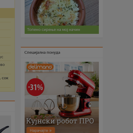
Топено сирење на мој начин
Специјална понуда
ус
ово
, сок