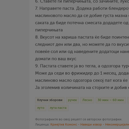
6. Ставете ги пиперчињата, со зачините, лук
7. Направете паста. Додека работи блендеро
маслиновото масло да се добие густа мазна 
саката да биде потечна смесата додадете од
пиперчињата
8. Вкусот на хариша пастата ќе биде поинтен
следниот ден или два, но можете да го вкуси
повеќе сол или од наведените додатоци нане
домати по ваш вкус
9. Пастата ставете ја во тегла, а одозгора т
Може да седи во фрижидер до 1 месец, додав
маслиново масло одозгора секој пат кога ќе
Ја зголемив количината на стојките и добив 
Клучни зборови
ручек
Лесно
30 мин – 60 мин
луто
лута паста
Фотографиите во овој рецепт се авторски фотографии.
Лиценца:
Криејтив Комонс - Наведи извор - Некомерцијалн