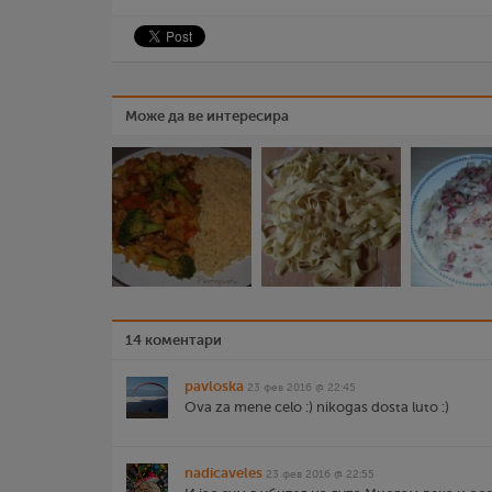
Може да ве интересира
14 коментари
pavloska
23 фев 2016 @ 22:45
Ova za mene celo :) nikogas dosta luto :)
nadicaveles
23 фев 2016 @ 22:55