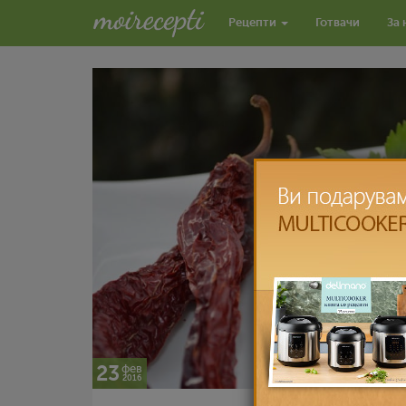
Рецепти
Готвачи
За 
23
фев
2016