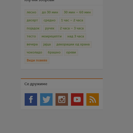
лесно
до 30 мин
30 мин – 60 мин
десерт
средно
1 час – 2 часа
појадок
ручек
2 часа – 3 часа
тесто
моирецепти
над 3 часа
вечера
јајца
декорации од храна
чоколадо
брашно
ореви
Види повеќе
Се дружиме