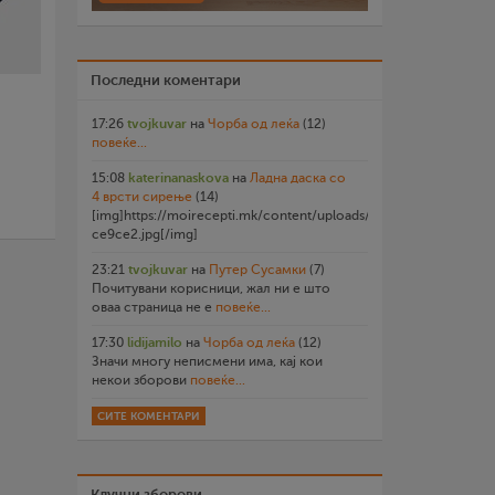
Последни коментари
17:26
tvojkuvar
на
Чорба од леќа
(12)
повеќе...
15:08
katerinanaskova
на
Ладна даска со
4 врсти сирење
(14)
[img]https://moirecepti.mk/content/uploads/2026/07/20260719
ce9ce2.jpg[/img]
23:21
tvojkuvar
на
Путер Сусамки
(7)
Почитувани корисници, жал ни е што
оваа страница не е
повеќе...
17:30
lidijamilo
на
Чорба од леќа
(12)
Значи многу неписмени има, кај кои
некои зборови
повеќе...
СИТЕ КОМЕНТАРИ
Клучни зборови