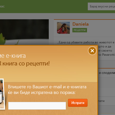
нас
Daniela
РЕЦЕПТИ
,,Една од убавите работи во животот 
имаме право да застаниме, што и да
работиме, и да го посветиме своето
внимание на храната,, Luciano Pavarotti
Биди вистински пријател и сподел
Омилен
Испечати го рецептот
Рецептот е прочитан
5,642
пати