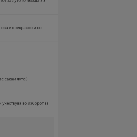
т за луто го немам :) :)
, ова е прекрасно и со
ас сакам луто:)
и учествува во изборот за
!