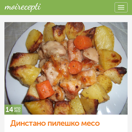
14
апр
2012
Динстано пилешко месо