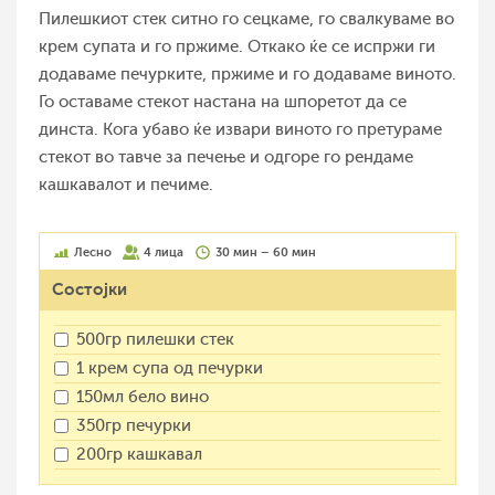
Пилешкиот стек ситно го сецкаме, го свалкуваме во
крем супата и го пржиме. Откако ќе се испржи ги
додаваме печурките, пржиме и го додаваме виното.
Го оставаме стекот настана на шпоретот да се
динста. Кога убаво ќе извари виното го претураме
стекот во тавче за печење и одгоре го рендаме
кашкавалот и печиме.
Лесно
4 лица
30 мин – 60 мин
Состојки
500гр пилешки стек
1 крем супа од печурки
150мл бело вино
350гр печурки
200гр кашкавал