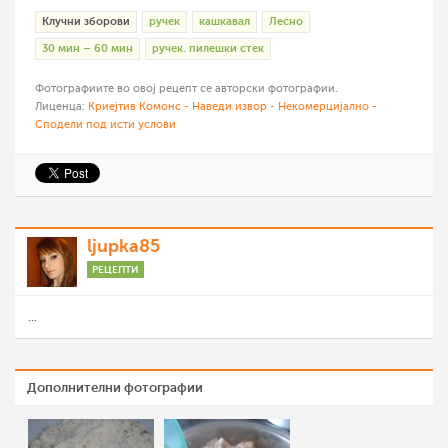
Клучни зборови
ручек
кашкавал
Лесно
30 мин – 60 мин
ручек. пилешки стек
Фотографиите во овој рецепт се авторски фотографии.
Лиценца:
Криејтив Комонс - Наведи извор - Некомерцијално -
Сподели под исти услови
ljupka85
РЕЦЕПТИ
...
Дополнителни фотографии