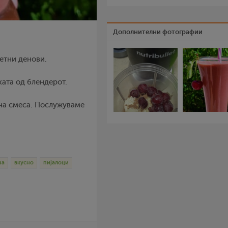
Дополнителни фотографии
летни денови.
ката од блендерот.
на смеса. Послужуваме
на
вкусно
пијалоци