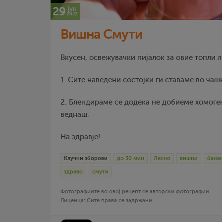
29
јун
2022
Вишна Смути
Вкусен, освежувачки пијалок за овие топли 
1. Сите наведени состојки ги ставаме во чаш
2. Блендираме се додека не добиеме хомоге
веднаш.
На здравје!
Клучни зборови
до 30 мин
Лесно
вишни
бана
здраво
смути
Фотографиите во овој рецепт се авторски фотографии.
Лиценца: Сите права се задржани