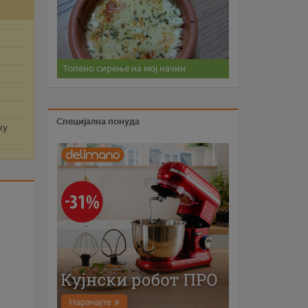
Топено сирење на мој начин
Специјална понуда
ку