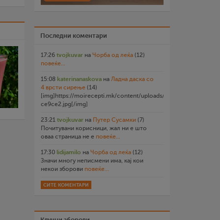
Последни коментари
17:26
tvojkuvar
на
Чорба од леќа
(12)
повеќе...
15:08
katerinanaskova
на
Ладна даска со
4 врсти сирење
(14)
[img]https://moirecepti.mk/content/uploads/2026/07/20260719
ce9ce2.jpg[/img]
23:21
tvojkuvar
на
Путер Сусамки
(7)
Почитувани корисници, жал ни е што
оваа страница не е
повеќе...
17:30
lidijamilo
на
Чорба од леќа
(12)
Значи многу неписмени има, кај кои
некои зборови
повеќе...
СИТЕ КОМЕНТАРИ
Клучни зборови