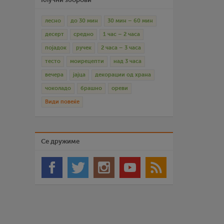
лесно
до 30 мин
30 мин – 60 мин
десерт
средно
1 час – 2 часа
појадок
ручек
2 часа – 3 часа
тесто
моирецепти
над 3 часа
вечера
јајца
декорации од храна
чоколадо
брашно
ореви
Види повеќе
Се дружиме