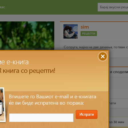
нас
sim
РЕЦЕПТИ
Сопруга, мајка на две дечиња, готвам 
љубов за моите најмили
Биди вистински пријател и сподел
Омилен
Испечати го рецептот
Рецептот е прочитан
6,919
пати
Лесно
1-2 лица
до 30 мин