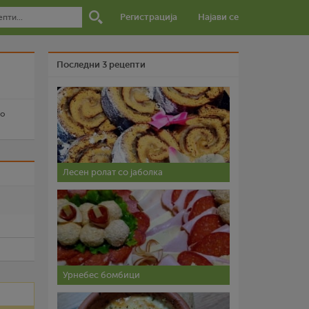
Регистрација
Најави се
Последни 3 рецепти
со
Лесен ролат со јаболка
и
Урнебес бомбици