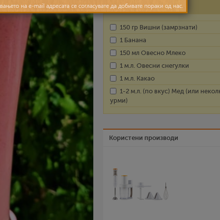
Состојки
150 гр Вишни (замрзнати)
1 Банана
150 мл Овесно Млеко
1 м.л. Овесни снегулки
1 м.л. Какао
1-2 м.л. (по вкус) Мед (или некол
урми)
Користени производи