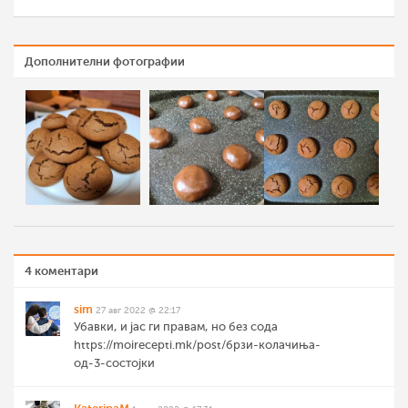
Дополнителни фотографии
4 коментари
sim
27 авг 2022 @ 22:17
Убавки, и јас ги правам, но без сода
https://moirecepti.mk/post/брзи-колачиња-
од-3-состојки