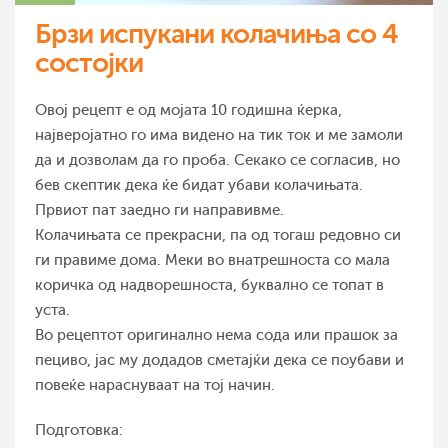
Брзи испукани колачиња со 4
состојки
Овој рецепт е од мојата 10 годишна ќерка,
најверојатно го има видено на тик ток и ме замоли
да и дозволам да го проба. Секако се согласив, но
бев скептик дека ќе бидат убави колачињата.
Првиот пат заедно ги направивме.
Колачињата се прекрасни, па од тогаш редовно си
ги правиме дома. Меки во внатрешноста со мала
коричка од надворешноста, буквално се топат в
уста.
Во рецептот оригинално нема сода или прашок за
пециво, јас му додадов сметајќи дека се поубави и
повеќе нараснуваат на тој начин.
Подготовка: