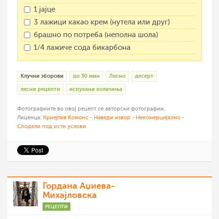
1 јајце
3 лажици какао крем (нутела или друг)
брашно по потреба (неполна шола)
1/4 лажиче сода бикарбона
Клучни зборови
до 30 мин
Лесно
десерт
лесни рецепти
испукани колачиња
Фотографиите во овој рецепт се авторски фотографии.
Лиценца:
Криејтив Комонс - Наведи извор - Некомерцијално -
Сподели под исти услови
Гордана Аџиева-
Михајловска
РЕЦЕПТИ