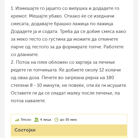
1. Измешајте го јајцето со вилушка и додадете го
кремот. Мешајте убаво. Откако ќе се изедначи
смесата, додавајте брашно лажица по лажица.
Додадете ја и содата. Треба да се добие смеса како
за меко тесто со густина да можите да откинете
парче од тестото за да формирате топче. Работете
со дланките.
2. Потоа на плех обложен со хартија за печење
редете ги топчињата. Ќе добиете околу 12 колачи
од оваа доза. Печете во загреана рерна на 180
степени 8 - 10 минути, не повеќе, оти ќе ги исушите.
Оставете ги да се оладат малку после печење, па
потоа навалете.
Лесно
4 лица
до 30 мин
Состојки