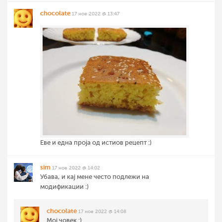
chocolate
17 ное 2022 @ 13:47
Еве и една проја од истиов рецепт :)
sim
17 ное 2022 @ 14:02
Убава, и кај мене често подлежи на
модификации :)
chocolate
17 ное 2022 @ 14:08
Мој човек :)