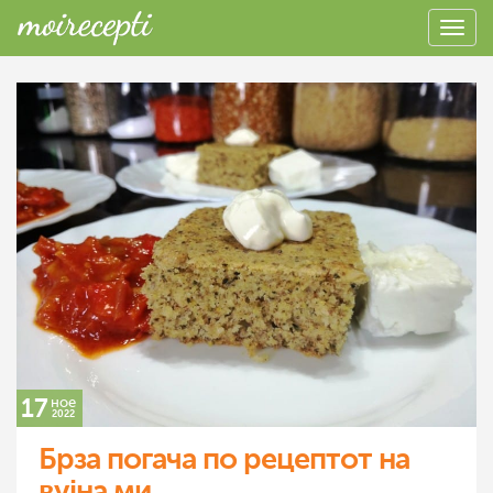
17
ное
2022
Брза погача по рецептот на
вујна ми