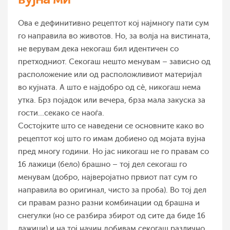
Ова е дефинитивно рецептот кој најмногу пати сум
го направила во животов. Но, за волја на вистината,
не верувам дека некогаш бил идентичен со
претходниот. Секогаш нешто менувам – зависно од
расположение или од расположливиот материјал
во кујната. А што е најдобро од сѐ, никогаш нема
утка. Брз појадок или вечера, брза мала закуска за
гости...секако се наоѓа.
Состојките што се наведени се основните како во
рецептот кој што го имам добиено од мојата вујна
пред многу години. Но јас никогаш не го правам со
16 лажици (бело) брашно – тој дел секогаш го
менувам (добро, најверојатно првиот пат сум го
направила во оригинал, чисто за проба). Во тој дел
си правам разно разни комбинации од брашна и
снегулки (но се разбира збирот од сите да биде 16
лажици) и на тој начин добивам секогаш различно