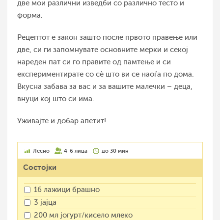
две мои различни изведби со различно тесто и
форма.
Рецептот е закон зашто после првото правење или
две, си ги запомнувате основните мерки и секој
нареден пат си го правите од памтење и си
експериментирате со сѐ што ви се наоѓа по дома.
Вкусна забава за вас и за вашите малечки – деца,
внуци кој што си има.
Уживајте и добар апетит!
Лесно
4-6 лица
до 30 мин
Состојки
16 лажици брашно
3 јајца
200 мл јогурт/кисело млеко