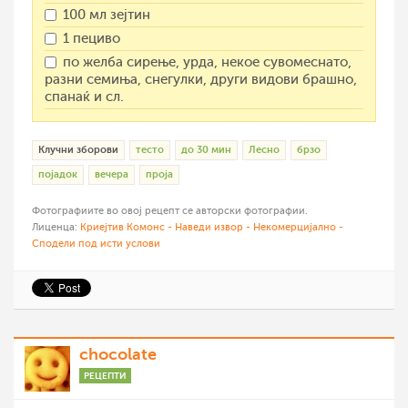
100 мл зејтин
1 пециво
по желба сирење, урда, некое сувомеснато,
разни семиња, снегулки, други видови брашно,
спанаќ и сл.
Клучни зборови
тесто
до 30 мин
Лесно
брзо
појадок
вечера
проја
Фотографиите во овој рецепт се авторски фотографии.
Лиценца:
Криејтив Комонс - Наведи извор - Некомерцијално -
Сподели под исти услови
chocolate
РЕЦЕПТИ