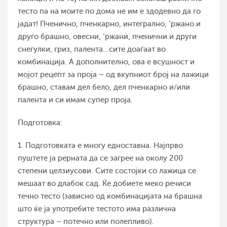
тесто па на моите по дома не им е здодевно да го
јадат! Пченично, пченкарно, интегрално, ‘ржано и
друго брашно, овесни, ‘ржани, пченични и други
снегулки, гриз, палента...сите доаѓаат во
комбинација. А дополнително, ова е всушност и
мојот рецепт за проја – од вкупниот број на лажици
брашно, ставам дел бело, дел пченкарно и/или
палента и си имам супер проја.
Подготовка:
1. Подготовката е многу едноставна. Најпрво
пуштете ја рерната да се загрее на околу 200
степени целзиусови. Сите состојки со лажица се
мешаат во длабок сад. Ќе добиете меко речиси
течно тесто (зависно од комбинацијата на брашна
што ќе ја употребите тестото има различна
структура – потечно или полепливо).