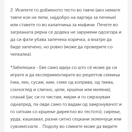
2. Исипете го добиеното тесто во тавче (ако немате
тавче кое не лепи, најдобро на хартија за печење)
или ставете го во калапчиња за мафини. Печете во
загреаната рерна се додека не зарумени одозгора и
да си фати убава запечена коричка, а внатре да
биде запечено, но ровко (може да проверите со
чепкалка).
*Забелешка - Еве само идеја со што сѐ може да си
играте и да експериментирате во рецептов семиња
(чиа, лен, сусам, ким, семе од коприва, од тиква,
сончоглед и слично, цели, кршени или мелени),
спанаќ (јас си го чистам, мијам и го смрзнувам
однапред, па овде само го вадам од замрзнувачот и
го ситнам со кршење директно во тестото), сирење,
урда, кашкавал, разни ситно сецкани зеленчуци или
сувомеснати... Подолу во сликите може да видите