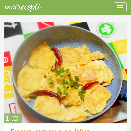
1
сеп
2022