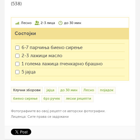
(538)
Лесно
2-3 лица
до 30 мин
Состојки
6-7 парчиња биено сирење
2-3 лажици масло
1 голема лажица пченкарно брашно
5 јајца
Клучни зборови
јајца
до 30 мин
Лесно
појадок
биено сирење
брз ручек
лесни рецепти
Фотографиите во овој рецепт се авторски фотографии.
Лиценца: Сите права се задржани