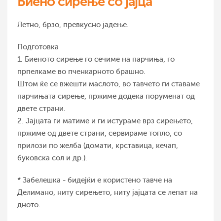
Биено сирење со јајца
Летно, брзо, превкусно јадење.
Подготовка
1. Биеното сирење го сечиме на парчиња, го
прпелкаме во пченкарното брашно.
Штом ќе се вжешти маслото, во тавчето ги ставаме
парчињата сирење, пржиме додека поруменат од
двете страни.
2. Јајцата ги матиме и ги истураме врз сирењето,
пржиме од двете страни, сервираме топло, со
прилози по желба (домати, крставица, кечап,
буковска сол и др.).
* Забелешка - бидејќи е користено тавче на
Делимано, ниту сирењето, ниту јајцата се лепат на
дното.