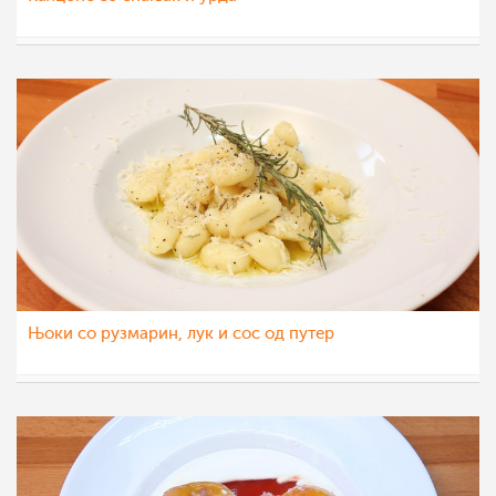
МоиРецепти
19 јан 2012
Њоки со рузмарин, лук и сос од путер
МоиРецепти
18 јан 2012