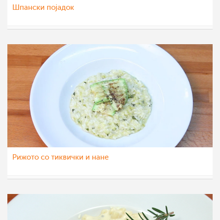
Шпански појадок
МоиРецепти
16 јан 2012
Рижото со тиквички и нане
МоиРецепти
13 јан 2012