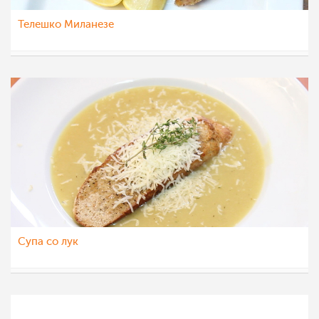
Телешко Миланезе
МоиРецепти
21 јул 2011
Супа со лук
МоиРецепти
14 јул 2011