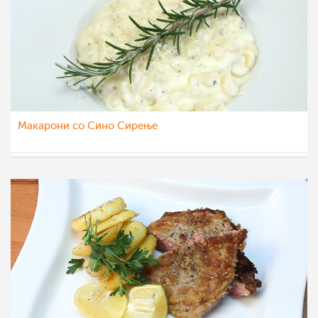
Макарони со Сино Сирење
МоиРецепти
14 ное 2011