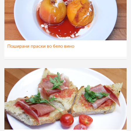
Поширани праски во бело вино
МоиРецепти
17 јан 2012