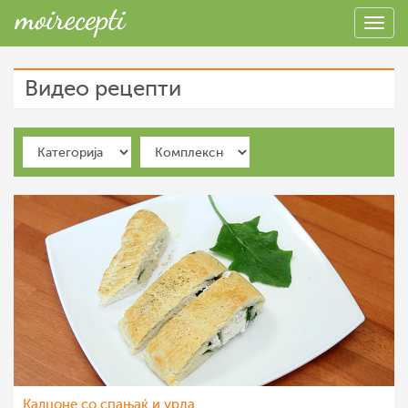
Видео рецепти
Калцоне со спањаќ и урда